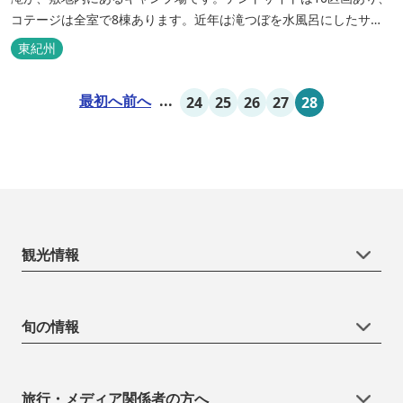
コテージは全室で8棟あります。近年は滝つぼを水風呂にしたサウ
ナが人気です。
東紀州
最初へ
前へ
...
24
25
26
27
28
観光情報
旬の情報
旅行・メディア関係者の方へ