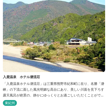
入鹿温泉 ホテル瀞流荘
「入鹿温泉ホテル瀞流荘」は三重県熊野市紀和町に在り、名勝「瀞
峡」の下流に面した風光明媚な高台にあり、美しい川面を見下ろす
露天風呂が絶景の、静かにゆっくりとお過ごしいただくことができ
る温泉宿泊施設です。 熊野古道をはじめ、日本一の棚田と称される
東紀州
丸山千枚田、赤木城跡、熊野本宮大社（熊野三山）、玉置神社が近