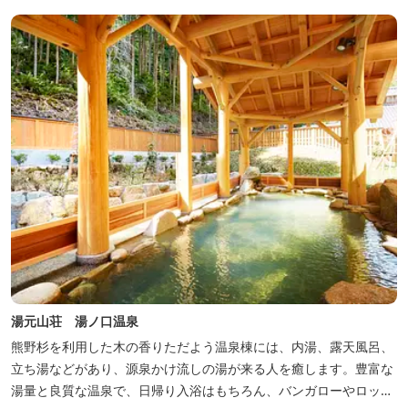
湯元山荘 湯ノ口温泉
熊野杉を利用した木の香りただよう温泉棟には、内湯、露天風呂、
立ち湯などがあり、源泉かけ流しの湯が来る人を癒します。豊富な
湯量と良質な温泉で、日帰り入浴はもちろん、バンガローやロッジ