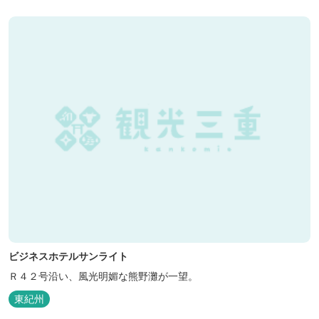
くに点在し、和歌山・奈良の遺産や名所からも近いことから観光ア
クセスには大変便利な立地と...
ビジネスホテルサンライト
Ｒ４２号沿い、風光明媚な熊野灘が一望。
東紀州