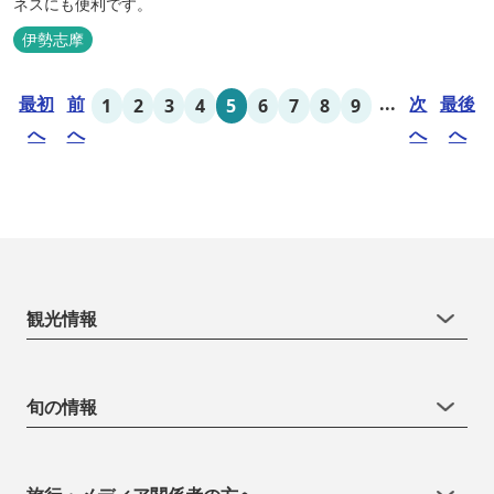
ネスにも便利です。
伊勢志摩
最初
前
...
次
最後
1
2
3
4
5
6
7
8
9
へ
へ
へ
へ
観光情報
旬の情報