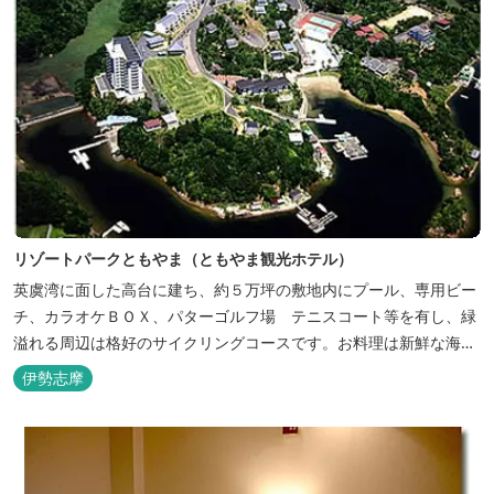
リゾートパークともやま（ともやま観光ホテル）
英虞湾に面した高台に建ち、約５万坪の敷地内にプール、専用ビー
チ、カラオケＢＯＸ、パターゴルフ場 テニスコート等を有し、緑
溢れる周辺は格好のサイクリングコースです。お料理は新鮮な海の
幸をふんだんに使用する荒磯焼、活造会席、伊勢海老残酷鍋会席、
伊勢志摩
松茸料理（秋）等グルメ志向の方に好評です。夏には野外バーベキ
ューも毎晩行ないます。