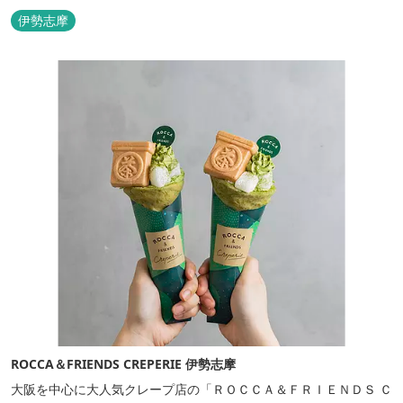
溢れる客室。 客室に一歩入れば全室海に面したオーシャンフロン
伊勢志摩
ト。 颯爽とした広いプライベートドッグランと青色に輝く英虞湾を
眺める最高のロケーション。 ▸インクルーシブサービスのお部屋
入...
ROCCA＆FRIENDS CREPERIE 伊勢志摩
大阪を中心に大人気クレープ店の「ＲＯＣＣＡ＆ＦＲＩＥＮＤＳ Ｃ