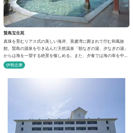
賢島宝生苑
真珠を育むリアス式の美しい海岸、英虞湾に囲まれて佇む和風旅
館。賢島の源泉を引き込んだ天然温泉「朝なぎの湯、夕なぎの湯」
からは海を一望する絶景を愉しめる。また、夕食では海の幸を中心
とした和会席でおもてなしいたします。
伊勢志摩