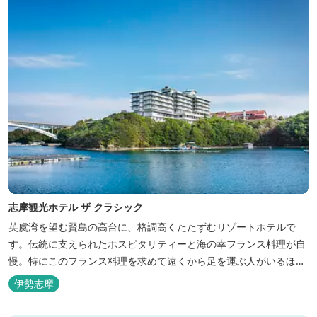
志摩観光ホテル ザ クラシック
英虞湾を望む賢島の高台に、格調高くたたずむリゾートホテルで
す。伝統に支えられたホスピタリティーと海の幸フランス料理が自
慢。特にこのフランス料理を求めて遠くから足を運ぶ人がいるほ
ど。洗練されたサービスに、寛ぎと至福のひとときを満喫してくだ
伊勢志摩
さい。 ※2016年6月7日リニューアルオープン