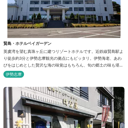
賢島・ホテルベイガーデン
英虞湾を望む真珠ヶ丘に建つリゾートホテルです。近鉄線賢島駅よ
り徒歩約3分と伊勢志摩観光の拠点にもピッタリ。伊勢海老、あわ
びをはじめとした贅沢な海の味覚はもちろん、旬の郷土の味も堪能
できます。
伊勢志摩