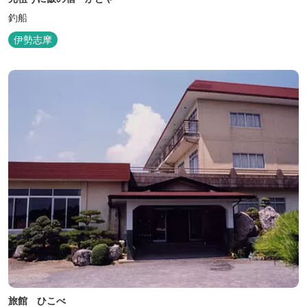
釣船
伊勢志摩
旅館 ひこべ