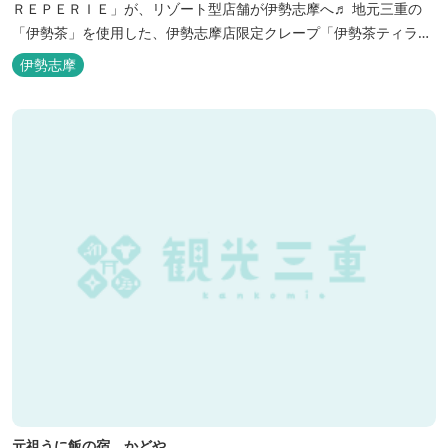
ＲＥＰＥＲＩＥ」が、リゾート型店舗が伊勢志摩へ♬ 地元三重の
「伊勢茶」を使用した、伊勢志摩店限定クレープ「伊勢茶ティラミ
ス」をはじめ、まるで「パフェ」のような創作クレープを味わえま
伊勢志摩
す。 また季節に合わせて、期間限定クレープやドリンク種類も豊富
ですので、伊勢志摩旅行の際にはぜひお立ち寄りいただければと思
います。 店舗前のテラス...
元祖うに飯の宿 かどや