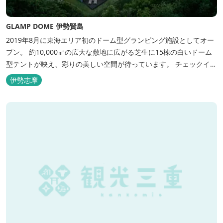
GLAMP DOME 伊勢賢島
2019年8月に東海エリア初のドーム型グランピング施設としてオー
プン。 約10,000㎡の広大な敷地に広がる芝生に15棟の白いドーム
型テントが映え、彩りの美しい空間が待っています。 チェックイン
後は『ハーゲンダッツ食べ放題』 夕食は松阪牛や伊勢海老を贅沢に
伊勢志摩
使用した「三重ブランドBBQプラン」や、1人前350ｇと食べ応え
のあるお肉を用意した「肉盛りプラン」などからお選びできま
す。...