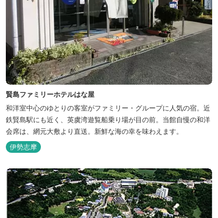
賢島ファミリーホテルはな屋
和洋室中心のゆとりの客室がファミリー・グループに人気の宿。近
鉄賢島駅にも近く、英虞湾遊覧船乗り場が目の前。当館自慢の和洋
会席は、網元大敷より直送。新鮮な海の幸を味わえます。
伊勢志摩