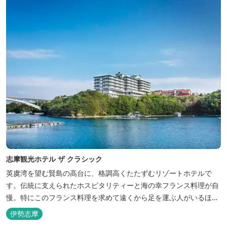
志摩観光ホテル ザ クラシック
英虞湾を望む賢島の高台に、格調高くたたずむリゾートホテルで
す。伝統に支えられたホスピタリティーと海の幸フランス料理が自
慢。特にこのフランス料理を求めて遠くから足を運ぶ人がいるほ
ど。洗練されたサービスに、寛ぎと至福のひとときを満喫してくだ
伊勢志摩
さい。 ※2016年6月7日リニューアルオープン