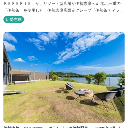
ＲＥＰＥＲＩＥ」が、リゾート型店舗が伊勢志摩へ♬ 地元三重の
「伊勢茶」を使用した、伊勢志摩店限定クレープ「伊勢茶ティラミ
ス」をはじめ、まるで「パフェ」のような創作クレープを味わえま
伊勢志摩
す。 また季節に合わせて、期間限定クレープやドリンク種類も豊富
ですので、伊勢志摩旅行の際にはぜひお立ち寄りいただければと思
います。 店舗前のテラス...