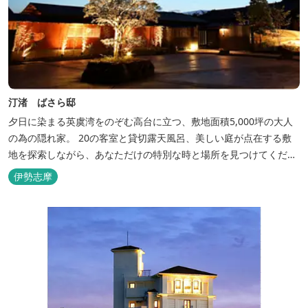
汀渚 ばさら邸
夕日に染まる英虞湾をのぞむ高台に立つ、敷地面積5,000坪の大人
の為の隠れ家。 20の客室と貸切露天風呂、美しい庭が点在する敷
地を探索しながら、あなただけの特別な時と場所を見つけてくださ
い。
伊勢志摩