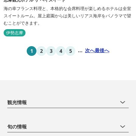
海の幸フランス料理と、本格的な会席料理が楽しめるホテルは全室
スイートルーム。屋上庭園からは美しいリアス海岸をパノラマで望
むことができます。
伊勢志摩
...
次へ
最後へ
1
2
3
4
5
観光情報
旬の情報