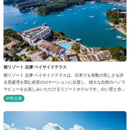
都リゾート 志摩 ベイサイドテラス
都リゾート 志摩 ベイサイドテラスは、日本でも有数の美しさを誇
る英虞湾を望む絶景のロケーションに位置し、雄大な自然のパノラ
マビューをお楽しみいただけるリゾートホテルです。白い壁と赤瓦
の屋根が連なる外観が印象的で、開放的なスパニッシュスタイルを
伊勢志摩
取り入れた建築美は陽気で自由な寛ぎを感じさせ、まるで異国に足
を踏み入れたと錯覚するほど、どこを歩いても絵になるホテルで
す。