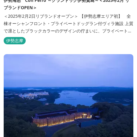
伊勢海悠 Con Perro ～グランドッグ伊勢賢島～＜2025年2月 リ
ブランドOPEN＞
＜2025年2月2日リブランドオープン＞ 【伊勢志摩エリア初】 全
棟オーシャンフロント・プライベートドッグラン付ヴィラ施設 上質
で凛としたブラックカラーのデザインの佇まいに、プライベート感
溢れる客室。 客室に一歩入れば全室海に面したオーシャンフロン
伊勢志摩
ト。 颯爽とした広いプライベートドッグランと青色に輝く英虞湾を
眺める最高のロケーション。 ▸インクルーシブサービスのお部屋
入...