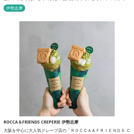
後は『ハーゲンダッツ食べ放題』 夕食は松阪牛や伊勢海老を贅沢に
伊勢志摩
使用した「三重ブランドBBQプラン」や、1人前350ｇと食べ応え
のあるお肉を用意した「肉盛りプラン」などからお選びできま
す。...
ROCCA＆FRIENDS CREPERIE 伊勢志摩
大阪を中心に大人気クレープ店の「ＲＯＣＣＡ＆ＦＲＩＥＮＤＳ Ｃ