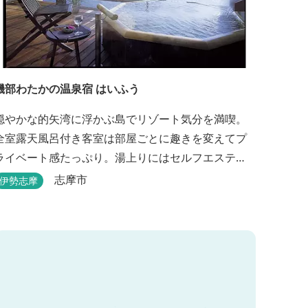
磯部わたかの温泉宿 はいふう
穏やかな的矢湾に浮かぶ島でリゾート気分を満喫。
全室露天風呂付き客室は部屋ごとに趣きを変えてプ
ライベート感たっぷり。湯上りにはセルフエステ
を。伊勢志摩の旬を濃縮した創作和会席をダイニン
志摩市
伊勢志摩
グで。