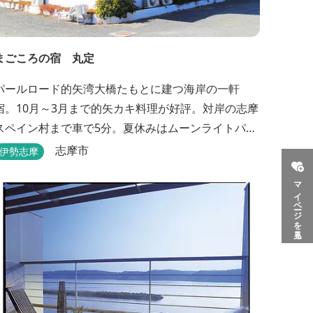
まごころの宿 丸定
パールロード的矢湾大橋たもとに建つ海岸の一軒
宿。10月～3月まで的矢カキ料理が好評。対岸の志摩
スペイン村まで車で5分。夏休みはムーンライトパレ
ード終了後20時30分夕食スタートOK。夏ガキ6月～8
志摩市
伊勢志摩
月も好評。
マイページを見る