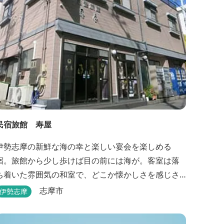
民宿旅館 寿屋
伊勢志摩の新鮮な海の幸と楽しい宴会を楽しめる
宿。旅館から少し歩けば目の前には海が。客室は落
ち着いた雰囲気の和室で、どこか懐かしさを感じさ
せてくれます。
志摩市
伊勢志摩