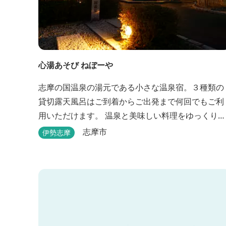
心湯あそび ねぼーや
志摩の国温泉の湯元である小さな温泉宿。３種類の
貸切露天風呂はご到着からご出発まで何回でもご利
用いただけます。 温泉と美味しい料理をゆっくりと
楽しむならぜひ「心湯あそび ねぼーや」へいらっし
志摩市
伊勢志摩
ゃいませんか？