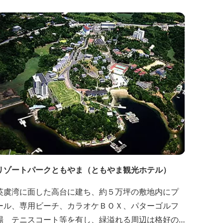
リゾートパークともやま（ともやま観光ホテル）
英虞湾に面した高台に建ち、約５万坪の敷地内にプ
ール、専用ビーチ、カラオケＢＯＸ、パターゴルフ
場 テニスコート等を有し、緑溢れる周辺は格好の