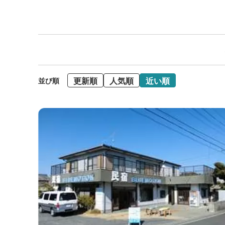
更新順
人気順
近い順
並び順