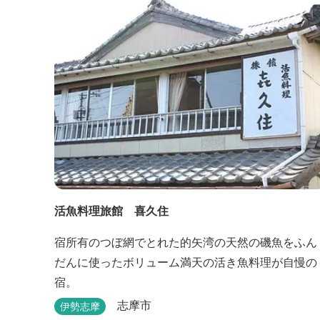
活魚料理旅館 喜久住
宿所有のつぼ網でとれた的矢湾の天然の磯魚をふん
だんに使ったボリューム満天の活き魚料理が自慢の
宿。
志摩市
伊勢志摩