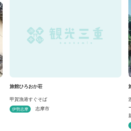
旅館ひろおか荘
甲賀漁港すぐそば
志摩市
伊勢志摩