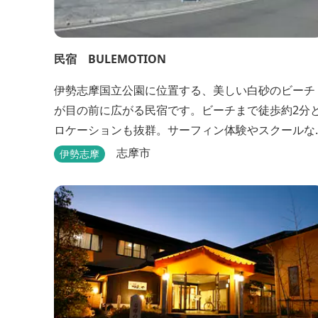
民宿 BULEMOTION
伊勢志摩国立公園に位置する、美しい白砂のビーチ
が目の前に広がる民宿です。ビーチまで徒歩約2分
ロケーションも抜群。サーフィン体験やスクールな
どもあります。
志摩市
伊勢志摩