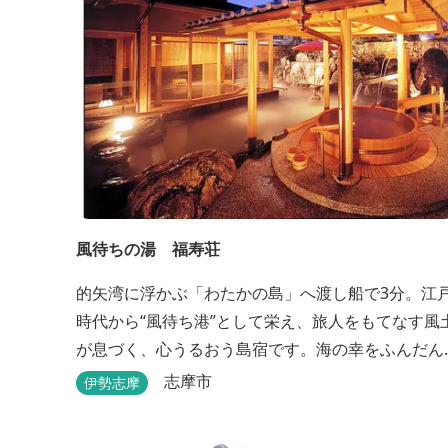
風待ちの湯 福寿荘
的矢湾に浮かぶ「わたかの島」へ渡し船で3分。江
時代から“風待ち港”として栄え、旅人をもてなす風
が息づく、心うるおう島宿です。海の幸をふんだん
に使ったボリューム満点の会席料理が自慢。肌にや
志摩市
伊勢志摩
さしい天然の療養泉が満喫できるお風呂は、伊勢志
摩最大級の庭園露天風呂です。