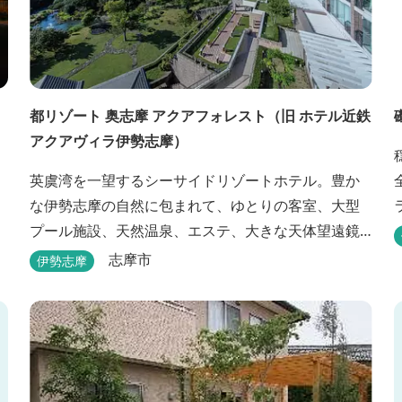
都リゾート 奥志摩 アクアフォレスト（旧 ホテル近鉄
アクアヴィラ伊勢志摩）
英虞湾を一望するシーサイドリゾートホテル。豊か
な伊勢志摩の自然に包まれて、ゆとりの客室、大型
プール施設、天然温泉、エステ、大きな天体望遠鏡
を備える天文館など、ゆっくりとした時間を楽しみ
志摩市
伊勢志摩
ながら過ごすことができます。 屋内プール：通年 屋
外プール：2025年7月19日（土）～8月31日（日）