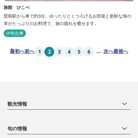
旅館 ひこべ
賢島駅から車で約3分。ゆったりとくつろげるお部屋と新鮮な海の
幸がたっぷりのお料理で、旅の疲れを癒せます。
伊勢志摩
最初へ
前へ
...
次へ
最後へ
1
2
3
4
5
6
観光情報
旬の情報