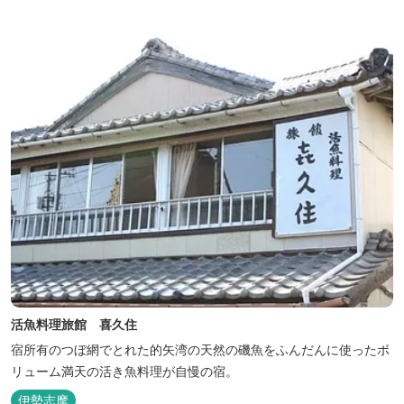
活魚料理旅館 喜久住
宿所有のつぼ網でとれた的矢湾の天然の磯魚をふんだんに使ったボ
リューム満天の活き魚料理が自慢の宿。
伊勢志摩