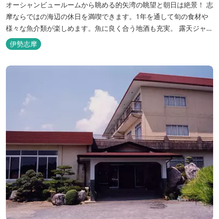
オーシャンビュールームから眺める的矢湾の眺望と朝日は絶景！ 志
摩ならではの海辺の休日を満喫できます。1年を通して旬の食材や
様々な魚介類が楽しめます。魚に良く合う地酒も充実。 露天ジャク
ジーや、本格エステがあるのも女性には嬉しい！ 最高級のリゾート
伊勢志摩
ホテル「里創人倶楽部 伊勢志摩」にぜひお越しください。