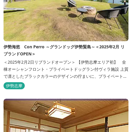
伊勢海悠 Con Perro ～グランドッグ伊勢賢島～＜2025年2月 リ
ブランドOPEN＞
＜2025年2月2日リブランドオープン＞ 【伊勢志摩エリア初】 全
棟オーシャンフロント・プライベートドッグラン付ヴィラ施設 上質
で凛としたブラックカラーのデザインの佇まいに、プライベート感
溢れる客室。 客室に一歩入れば全室海に面したオーシャンフロン
伊勢志摩
ト。 颯爽とした広いプライベートドッグランと青色に輝く英虞湾を
眺める最高のロケーション。 ▸インクルーシブサービスのお部屋
入...