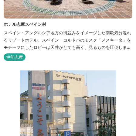
ホテル志摩スペイン村
スペイン・アンダルシア地方の街並みをイメージした南欧気分溢れ
るリゾートホテル。スペイン・コルドバのモスク「メスキータ」を
モチーフにしたロビーは天井がとても高く、見るものを圧倒しま
す。客室棟にある中庭もコルドバ、セビリア、グラナダの街を再現
伊勢志摩
しており、ホテル内を散策するだけでも異国感を満喫できます。 ス
ペインの雰囲気が溢れた客室やパークの夢の続きが見られるキャラ
クタールーム、最大6名様まで...