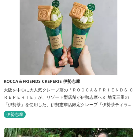
ROCCA＆FRIENDS CREPERIE 伊勢志摩
大阪を中心に大人気クレープ店の「ＲＯＣＣＡ＆ＦＲＩＥＮＤＳ Ｃ
ＲＥＰＥＲＩＥ」が、リゾート型店舗が伊勢志摩へ♬ 地元三重の
「伊勢茶」を使用した、伊勢志摩店限定クレープ「伊勢茶ティラミ
ス」をはじめ、まるで「パフェ」のような創作クレープを味わえま
伊勢志摩
す。 また季節に合わせて、期間限定クレープやドリンク種類も豊富
ですので、伊勢志摩旅行の際にはぜひお立ち寄りいただければと思
います。 店舗前のテラス...