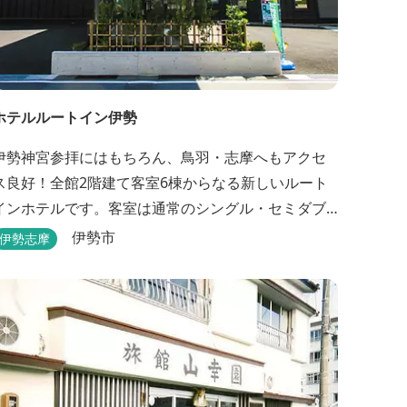
ホテルルートイン伊勢
伊勢神宮参拝にはもちろん、鳥羽・志摩へもアクセ
ス良好！全館2階建て客室6棟からなる新しいルート
インホテルです。客室は通常のシングル・セミダブ
ル・ ツインの他、畳敷きの和室もご用意しておりま
伊勢市
伊勢志摩
す。 （和室はベッドが設置されています）靴を脱い
でお部屋でおくつろぎください。 また、朝食バイキ
ング無料サービス（営業時間6:30～900）、大浴場完
備、全室インターネット回線完備（Wi-Fi・LAN接...