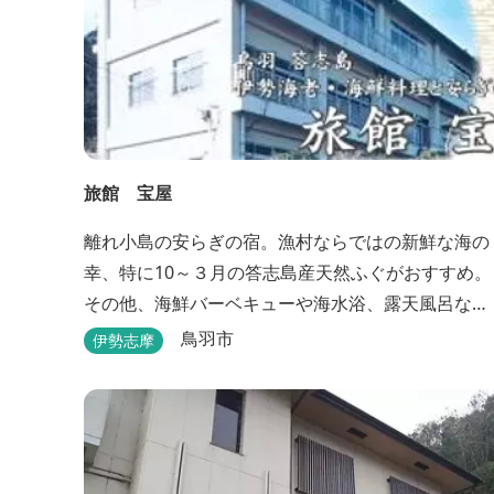
旅館 宝屋
離れ小島の安らぎの宿。漁村ならではの新鮮な海の
幸、特に10～３月の答志島産天然ふぐがおすすめ。
その他、海鮮バーベキューや海水浴、露天風呂な
ど。
鳥羽市
伊勢志摩