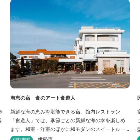
海恵の宿 食のアート食遊人
歩
新鮮な海の恵みを堪能できる宿。館内レストラン
鍋
「食遊人」では、季節ごとの新鮮な海の幸を楽しめ
ます。和室・洋室のほかに和モダンのスイートルー
ムもあります。
伊勢市
伊勢志摩