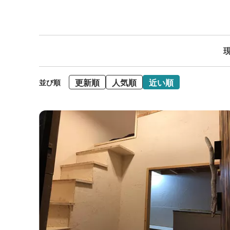
現
更新順
人気順
近い順
並び順