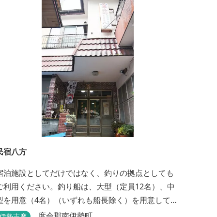
民宿八方
宿泊施設としてだけではなく、釣りの拠点としても
ご利用ください。釣り船は、大型（定員12名）、中
型を用意（4名）（いずれも船長除く）を用意してお
ります。鯛、黒鯛、ハマチ、ブリ、イカ等、お客様
度会郡南伊勢町
伊勢志摩