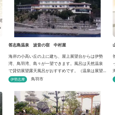
答志島温泉 波音の宿 中村屋
海岸の小高い丘の上に建ち、屋上展望台からは伊勢
湾、鳥羽湾、島々が一望できます。風呂は天然温泉
で貸切展望露天風呂がおすすめです。（温泉は展望
大浴場のみとなります。）
鳥羽市
伊勢志摩