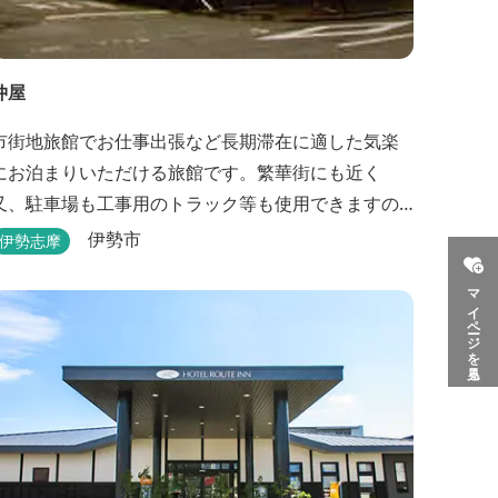
仲屋
市街地旅館でお仕事出張など長期滞在に適した気楽
にお泊まりいただける旅館です。繁華街にも近く
又、駐車場も工事用のトラック等も使用できますの
で、ぜひご利用ください。
伊勢市
伊勢志摩
マイページを見る