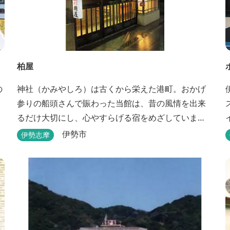
柏屋
の
神社（かみやしろ）は古くから栄えた港町。おかげ
参りの船頭さんで賑わった当館は、昔の風情を出来
るだけ大切にし、心やすらげる宿をめざしていま
す。また、伊勢志摩の美味しい海の幸、山の幸を低
伊勢市
伊勢志摩
価格でお楽しみください。