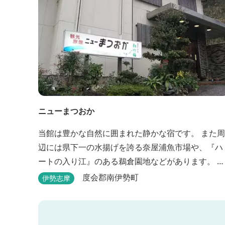
ニューまつおか
当館は豊かな自然に囲まれた静かな宿です。 また周
辺には県下一の水揚げを誇る奈屋浦魚市場や、『ハ
ートの入り江』のある鵜倉園地などがあります。 ジ
ェット風呂で旅の疲れを癒し、新鮮な海の幸をどう
度会郡南伊勢町
伊勢志摩
ぞお楽しみください。 ゆったりと・・のんびり
と・・くつろぎの時間がここにあります。