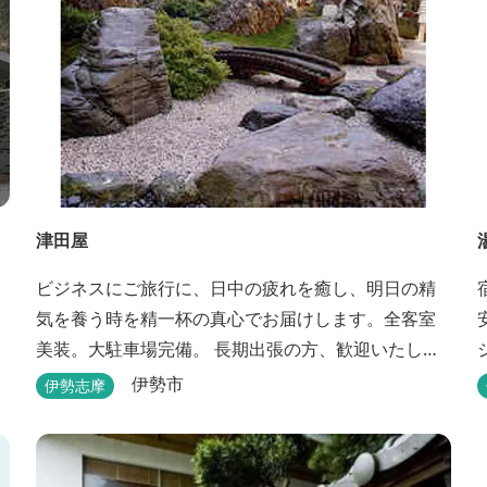
津田屋
ビジネスにご旅行に、日中の疲れを癒し、明日の精
気を養う時を精一杯の真心でお届けします。全客室
美装。大駐車場完備。 長期出張の方、歓迎いたしま
す。浴室は24時間ご利用頂けます。
伊勢市
伊勢志摩