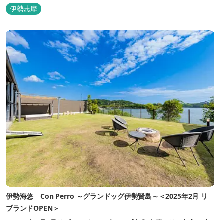
ス」をはじめ、まるで「パフェ」のような創作クレープを味わえま
伊勢志摩
す。 また季節に合わせて、期間限定クレープやドリンク種類も豊富
ですので、伊勢志摩旅行の際にはぜひお立ち寄りいただければと思
います。 店舗前のテラス...
伊勢海悠 Con Perro ～グランドッグ伊勢賢島～＜2025年2月 リ
ブランドOPEN＞