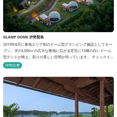
GLAMP DOME 伊勢賢島
2019年8月に東海エリア初のドーム型グランピング施設としてオー
プン。 約10,000㎡の広大な敷地に広がる芝生に15棟の白いドーム
型テントが映え、彩りの美しい空間が待っています。 チェックイン
後は『ハーゲンダッツ食べ放題』 夕食は松阪牛や伊勢海老を贅沢に
伊勢志摩
使用した「三重ブランドBBQプラン」や、1人前350ｇと食べ応え
のあるお肉を用意した「肉盛りプラン」などからお選びできま
す。...