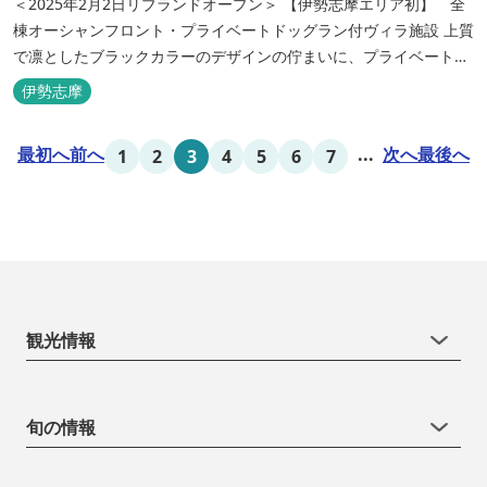
＜2025年2月2日リブランドオープン＞ 【伊勢志摩エリア初】 全
棟オーシャンフロント・プライベートドッグラン付ヴィラ施設 上質
で凛としたブラックカラーのデザインの佇まいに、プライベート感
溢れる客室。 客室に一歩入れば全室海に面したオーシャンフロン
伊勢志摩
ト。 颯爽とした広いプライベートドッグランと青色に輝く英虞湾を
眺める最高のロケーション。 ▸インクルーシブサービスのお部屋
最初へ
前へ
...
次へ
最後へ
1
2
3
4
5
6
7
入...
観光情報
旬の情報