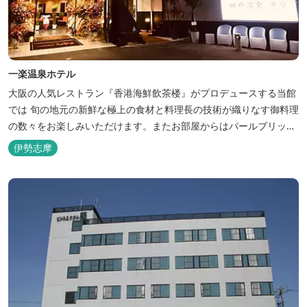
一楽温泉ホテル
大阪の人気レストラン『香港海鮮飲茶楼』がプロデュースする当館
では 旬の地元の新鮮な極上の食材と料理長の技術が織りなす御料理
の数々をお楽しみいただけます。またお部屋からはパールブリッジ
や真珠筏など、美しい景色が一望できます。「美肌の湯」として有
伊勢志摩
名な榊原温泉の運び湯を使用した大浴場も完備。