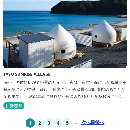
TASO SUNRISE VILLAGE
海が目の前に広がる絶景のサイト。 夜は、夜空一面に広がる星空を
眺めることができ、朝は、対岸の山から綺麗な朝日を眺めることが
できます。 自然の恵みに触れながら贅沢なひとときをお過ごしくだ
さい。 ウッドテラスでのバーベキューを楽しむこともでき、BBQ
伊勢志摩
初心者でも安心のガスBBQ台をご用意しております。 また、海岸
を散策しながら海風を感じるのもよし、インスタントハウス内でリ
...
次へ
最後へ
1
2
3
4
5
ラックスする...