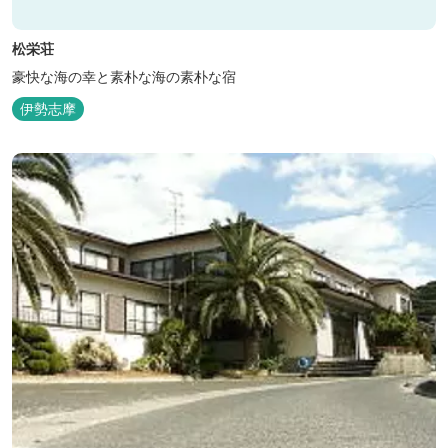
松栄荘
豪快な海の幸と素朴な海の素朴な宿
伊勢志摩