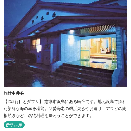
旅館中井荘
【253行目とダブリ】 志摩市浜島にある民宿です。地元浜島で獲れ
た新鮮な海の幸を堪能。伊勢海老の磯浜焼きやお造り、アワビの陶
板焼きなど、名物料理を味わうことができます。
伊勢志摩