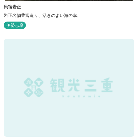
民宿岩正
岩正名物豊富造り、活きのよい海の幸。
伊勢志摩