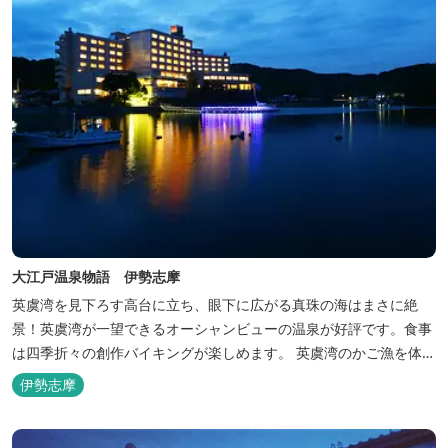
大江戸温泉物語 伊勢志摩
英虞湾を見下ろす高台に立ち、眼下に広がる真珠の海はまさに絶
景！英虞湾が一望できるオーシャンビューの温泉が好評です。食事
は四季折々の創作バイキングが楽しめます。 英虞湾のかご漁を体験
できるクルーズ船は毎日運行しており、漁で獲れた魚を食べること
伊勢志摩
もできます。