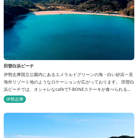
田曽白浜ビーチ
伊勢志摩国立公園内にあるエメラルドグリーンの海・白い砂浜一見
海外リゾート地のようなロケーションが広がっております。 田曽白
浜ビーチでは、オシャレなcafeでT-BONEステーキが食べられる。
又、海を見ながら黄昏るのもよし、アクティブにマリンアクティビ
伊勢志摩
ティ・スカイダイビング・ヘリコプタークルージングを体験するこ
ともできます。 是非、田曽白浜にございます施設紹介のVTRをご参
照く...