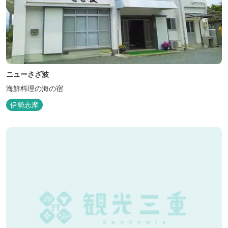
ニューさざ波
海鮮料理の海の宿
伊勢志摩