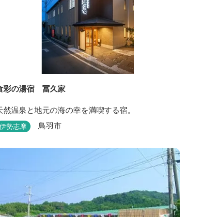
食彩の湯宿 冨久家
天然温泉と地元の海の幸を満喫する宿。
鳥羽市
伊勢志摩