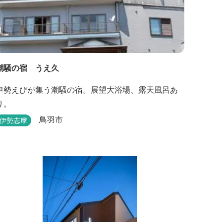
潮騒の宿 うえ久
伊勢えびが集う潮騒の宿。展望大浴場、露天風呂あ
り。
鳥羽市
伊勢志摩