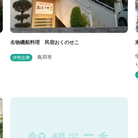
名物磯船料理 民宿おくのせこ
鳥羽市
伊勢志摩