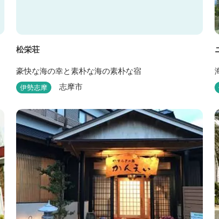
松栄荘
豪快な海の幸と素朴な海の素朴な宿
志摩市
伊勢志摩