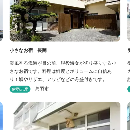
小さなお宿 長岡
潮風香る漁港が目の前、現役海女が切り盛りする小
さなお宿です。料理は鮮度とボリュームに自信あ
り！鯛やサザエ、アワビなどの舟盛付きです。
鳥羽市
伊勢志摩