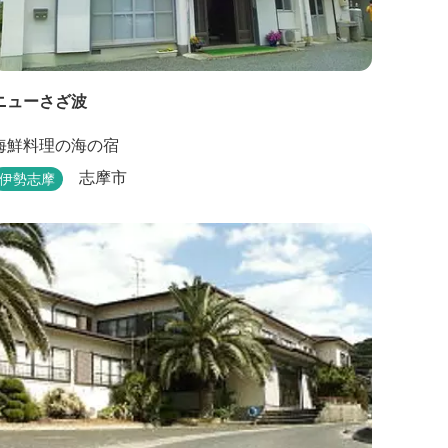
ニューさざ波
海鮮料理の海の宿
志摩市
伊勢志摩