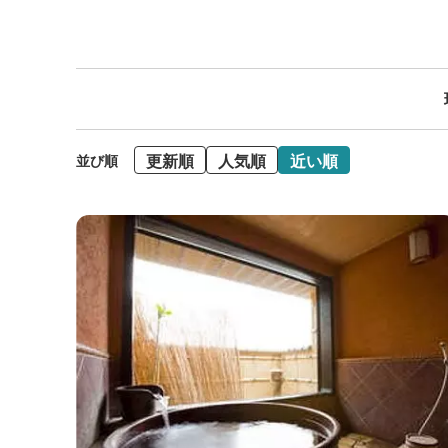
更新順
人気順
近い順
並び順