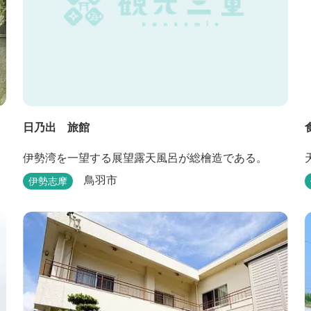
日乃出 旅館
伊勢湾を一望する展望露天風呂が総檜造である。
鳥羽市
伊勢志摩