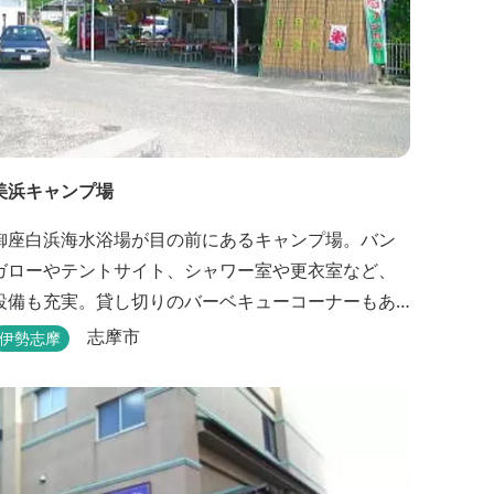
美浜キャンプ場
御座白浜海水浴場が目の前にあるキャンプ場。バン
ガローやテントサイト、シャワー室や更衣室など、
設備も充実。貸し切りのバーベキューコーナーもあ
るので、ファミリーやグループで気軽に楽しむこと
志摩市
伊勢志摩
ができます。