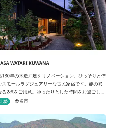
CASA WATARI KUWANA
築130年の木造戸建をリノベーション、ひっそりと佇
むスモールラグジュアリーな古民家宿です。趣の異
なる2棟をご用意。ゆったりとした時間をお過ごしく
ださい。
桑名市
北勢