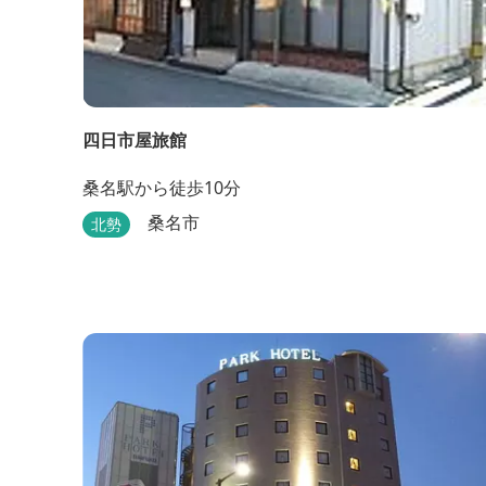
四日市屋旅館
桑名駅から徒歩10分
桑名市
北勢