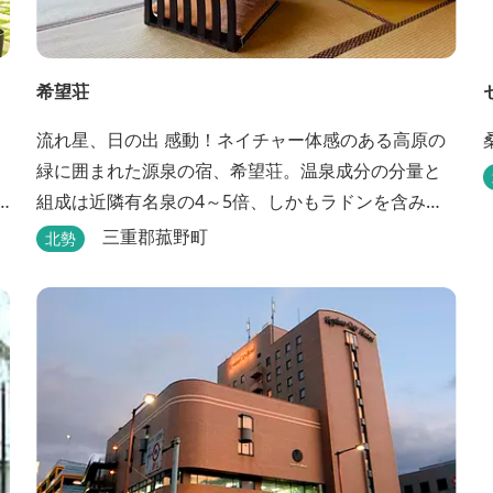
希望荘
流れ星、日の出 感動！ネイチャー体感のある高原の
緑に囲まれた源泉の宿、希望荘。温泉成分の分量と
組成は近隣有名泉の4～5倍、しかもラドンを含み療
養泉としての適応症は抜群です。明日の健康に、ご
三重郡菰野町
北勢
宿泊はもちろん日帰り入浴もお気軽にお立ち寄り下
さい。 熱気浴ラドンの泉も新たにオープン！ぜひご
利用ください。