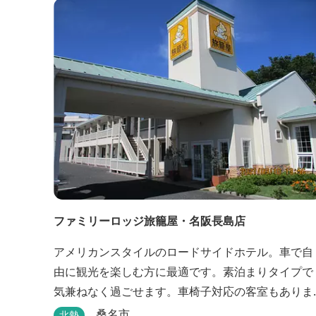
ス席などがあり、お子様連れでも入りやすく居心地
がいいカフェです。 森の静かな雰囲気の中で、ゆっ
くり過ごすことができます。
ファミリーロッジ旅籠屋・名阪長島店
アメリカンスタイルのロードサイドホテル。車で自
由に観光を楽しむ方に最適です。素泊まりタイプで
気兼ねなく過ごせます。車椅子対応の客室もありま
す。
桑名市
北勢