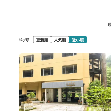
現
更新順
人気順
近い順
並び順