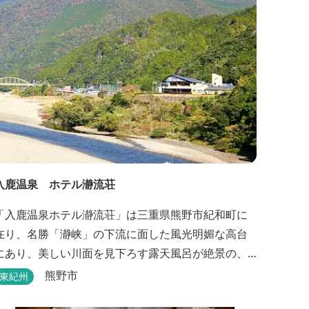
入鹿温泉 ホテル瀞流荘
「入鹿温泉ホテル瀞流荘」は三重県熊野市紀和町に
在り、名勝「瀞峡」の下流に面した風光明媚な高台
にあり、美しい川面を見下ろす露天風呂が絶景の、
静かにゆっくりとお過ごしいただくことができる温
熊野市
東紀州
宿泊施設です。 熊野古道をはじめ、日本一の棚田