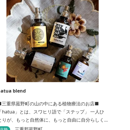
と称される丸山千枚田、赤木城跡、熊野本宮大社
（熊野三山）、玉置神社が近くに点在し、和歌山・
奈良の遺産や名所からも近いことから観光アクセス
には大変便利な立地と...
atua blend
■三重県菰野町の山の中にある植物療法のお店■
「hatua」とは、スワヒリ語で「ステップ」 一人ひ
とりが、もっと自然体に、もっと自由に自分らしく
歩いていけるように その一歩を植物の力でサポート
三重郡菰野町
北勢