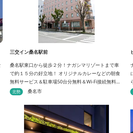
三交イン桑名駅前
セ
桑名駅東口から徒歩２分！ナガシマリゾートまで車
で約１５分の好立地！ オリジナルカレーなどの朝食
無料サービス＆駐車場50台分無料＆Wi-Fi接続無料♪
選べるアメニティＢＡＲとまくらＢＡＲで快適な滞
桑名市
北勢
在をサポート！