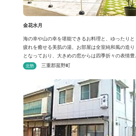
金花水月
海の幸や山の幸を堪能できるお料理と、ゆったりと
疲れを癒せる美肌の湯。お部屋は全室純和風の造り
となっており、大きめの窓からは四季折々の表情豊
かな御在所の景色をお楽しみ頂けます。
三重郡菰野町
北勢