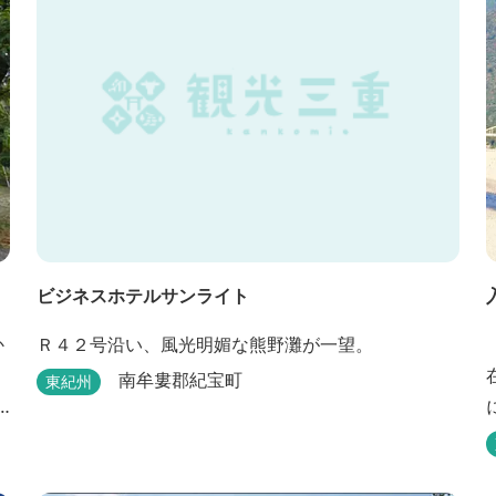
ビジネスホテルサンライト
Ｒ４２号沿い、風光明媚な熊野灘が一望。
南牟婁郡紀宝町
東紀州
泉