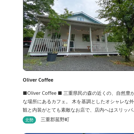
Oliver Coffee
■Oliver Coffee ■ 三重県民の森の近くの、自然豊か
な場所にあるカフェ。 木を基調としたオシャレな外
観と内装がとても素敵なお店で、店内へはスリッパ
に履き替えて入りますのでリラックスして食事を楽
三重郡菰野町
北勢
しめます。 席は店内にテーブル席や円卓、外のテラ