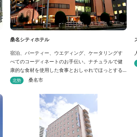
桑名シティホテル
宿泊、パーティー、ウエディング、ケータリングす
べてのコーディネートのお手伝い。ナチュラルで健
康的な食材を使用した食事とおしゃれでほっとする
空間の中、あたたかいサービスでおもてなしいたし
桑名市
北勢
ます。