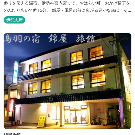
参りを伝える湯宿。伊勢神宮内宮まで、おはらい町・おかげ横丁を
のんびり歩いて約15分。 部屋・風呂の前に広がる豊かな森は、そ
のまま内宮の森へと連なっています。 お伊勢さんとつながってい
伊勢志摩
る・・そんな気持ちになる宿です。 館内には2つの大浴場と趣の異
なる３つの貸切露天風呂を楽しめます。
錦屋旅館