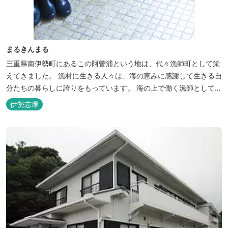
まるきんまる
三重県南伊勢町にあるこの阿曽浦という地は、代々漁師町として栄
えてきました。 漁村に生きる人々は、海の恵みに感謝して生きる自
分たちの暮らしに誇りをもっています。 海の上で働く漁師として、
自然とのかかわりを次世代につなぐ役割を果たすためにゲストハウ
伊勢志摩
スを始めました。 当ゲストハウスは一棟貸しです。 二階建ての一
軒家とウッドデッキ、 屋外リビングでゆったり過ごしていただけま
す。