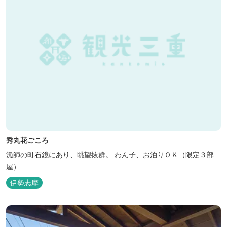
秀丸花ごころ
漁師の町石鏡にあり、眺望抜群。 わん子、お泊りＯＫ（限定３部
屋）
伊勢志摩