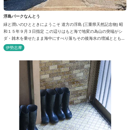
浮島パークなんとう
緑と潤いのひとときにようこそ ​道方の浮島 (三重県天然記念物) 昭
和１５年９月３日指定 この辺りはもと海で地変の為山の突端がシ
ダ・雑木を乗せたまま海中にすべり落ちその後海水の増減とともに
浮き沈みするようになったと伝えられています。 周辺は浮島を廻る
伊勢志摩
散策路が設けられ、また海岸線が一望できる展望塔へと続く遊歩道
もあり自然と親しむ見どころがあります。 ご家族連れで気軽にご利
用頂け...