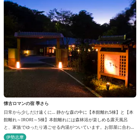
懐古ロマンの宿 季さら
日常から少しだけ遠くに… 静かな森の中に【本館離れ5棟】と【本
館離れ～IRORI～5棟】本館離れには森林浴が楽しめる露天風呂
と、家族でゆったり過ごせる内湯がついています。お部屋に合わせ
た様々なプランがございます。
伊勢志摩