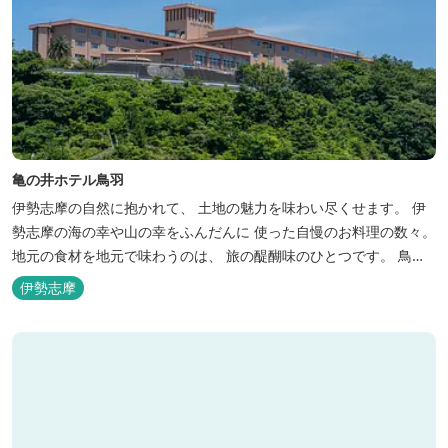
亀の井ホテル鳥羽
伊勢志摩の自然に抱かれて、 土地の魅力を味わい尽くせます。 伊
勢志摩の海の幸や山の幸をふんだんに 使った自慢のお料理の数々。
地元の食材を地元で味わうのは、 旅の醍醐味のひとつです。 鳥羽
湾の潮風を感じる露天風呂や 広々としたテラス付きのお部屋。 行
伊勢志摩
き交うフェリーをのんびり眺めて、 日常をちょっと忘れるひと時を
お過ごしください。