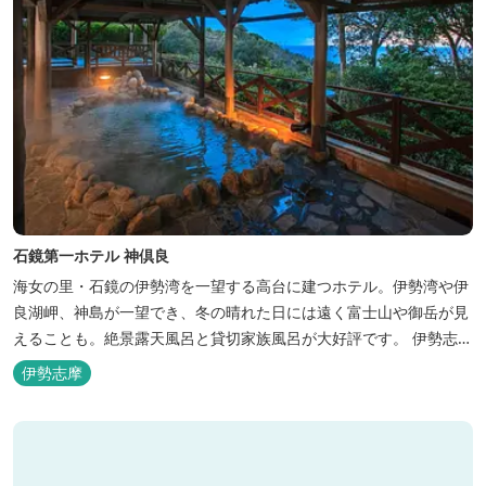
石鏡第一ホテル 神倶良
海女の里・石鏡の伊勢湾を一望する高台に建つホテル。伊勢湾や伊
良湖岬、神島が一望でき、冬の晴れた日には遠く富士山や御岳が見
えることも。絶景露天風呂と貸切家族風呂が大好評です。 伊勢志摩
の新鮮な海の幸をふんだんに使った味覚自慢の人情味あふれる温泉
伊勢志摩
宿です。