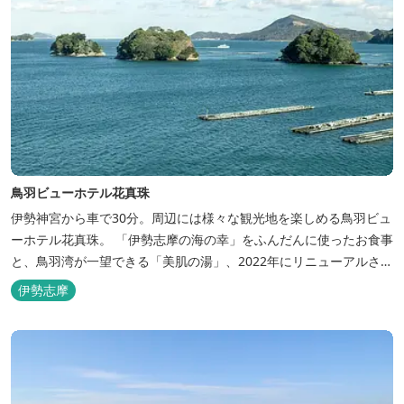
鳥羽ビューホテル花真珠
伊勢神宮から車で30分。周辺には様々な観光地を楽しめる鳥羽ビュ
ーホテル花真珠。 「伊勢志摩の海の幸」をふんだんに使ったお食事
と、鳥羽湾が一望できる「美肌の湯」、2022年にリニューアルされ
た客室で、五感から体と心を癒やします。 【お部屋】 近年リニュ
伊勢志摩
ーアルした過ごしやすいお部屋で、親子3世代で楽しめるお部屋に
なっております。 全室オーシャンビューで雄大な鳥羽湾を一望で
き、日頃の疲...