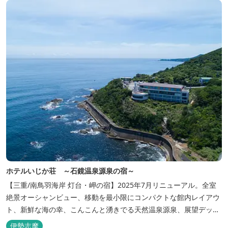
ホテルいじか荘 ～石鏡温泉源泉の宿～
【三重/南鳥羽海岸 灯台・岬の宿】2025年7月リニューアル。全室
絶景オーシャンビュー、移動を最小限にコンパクトな館内レイアウ
ト、新鮮な海の幸、こんこんと湧きでる天然温泉源泉、展望デッ
キ〜いじか灯台テラス〜からの眺望が自慢のリトリートホテル。
伊勢志摩