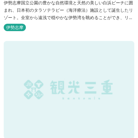
伊勢志摩国立公園の豊かな自然環境と天然の美しい白浜ビーチに囲
まれ、日本初のタラソテラピー（海洋療法）施設として誕生したリ
ゾート。全室から遠浅で穏やかな伊勢湾を眺めることができ、リラ
ックスした滞在をお楽しみいただけます。滞在中は、目の前の海か
伊勢志摩
らきれいな海水を引き込み、24時間以内に新鮮な状態で使用するタ
ラソテラピーや、季節の海の幸を楽しめるフレンチと日本料理が堪
能できます。