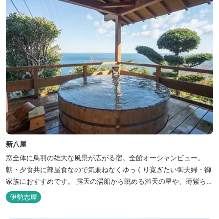
新八屋
窓全体に鳥羽の雄大な風景が広がる宿。全館オーシャンビュー。
朝・夕食共に部屋食なので気兼ねなくゆっくり寛ぎたい御夫婦・御
家族におすすめです。 露天の湯船から眺める満天の星や、薄紫ら染
まる朝の海は一見の価値有。夕食は旬の素材を大釜で蒸し上げる名
伊勢志摩
物「五右衛門蒸し」、鯛や伊勢海老の舟盛りに海鮮鍋も。