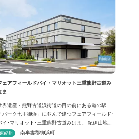
フェアフィールドバイ・マリオット三重熊野古道み
はま
世界遺産・熊野古道浜街道の目の前にある道の駅
「パーク七里御浜」に並んで建つフェアフィールド･
バイ･マリオット･三重熊野古道みはま。 紀伊山地を
背に雄大な熊野灘を望み、渚百選に選ばれた七里御
南牟婁郡御浜町
東紀州