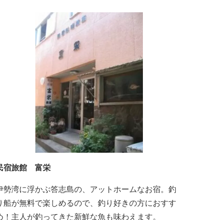
浜海岸などの美しい自然が広がります。一年を通し
て暖かで過ごしやすく、季節を通じて穫れる数々の
品種のみかんをはじめ、豊富な畑の幸や海の幸を堪
していただけます。 風光明媚な御浜を巡る旅の拠
点として、当...
民宿旅館 富栄
伊勢湾に浮かぶ答志島の、アットホームなお宿。釣
り船が無料で楽しめるので、釣り好きの方におすす
め！主人が釣ってきた新鮮な魚も味わえます。