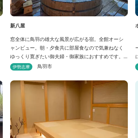
新八屋
窓全体に鳥羽の雄大な風景が広がる宿。全館オーシ
ャンビュー。朝・夕食共に部屋食なので気兼ねなく
ゆっくり寛ぎたい御夫婦・御家族におすすめです。
露天の湯船から眺める満天の星や、薄紫ら染まる朝
鳥羽市
伊勢志摩
の海は一見の価値有。夕食は旬の素材を大釜で蒸し
上げる名物「五右衛門蒸し」、鯛や伊勢海老の舟盛
りに海鮮鍋も。