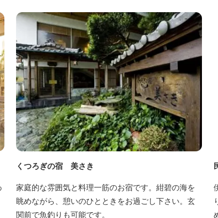
能
くつろぎの宿 美さき
わ
家庭的な雰囲気と料理一筋のお宿です。紺碧の海を
眺めながら、憩いのひとときをお過ごし下さい。玄
関前で魚釣りも可能です。