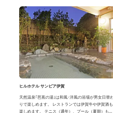
ヒルホテル サンピア伊賀
天然温泉｢芭蕉の湯｣は和風･洋風の浴場が男女日替
りで楽しめます。 レストランでは伊賀牛や伊賀酒も
楽しめます。 テニス（通年）、プール（夏期）もあ