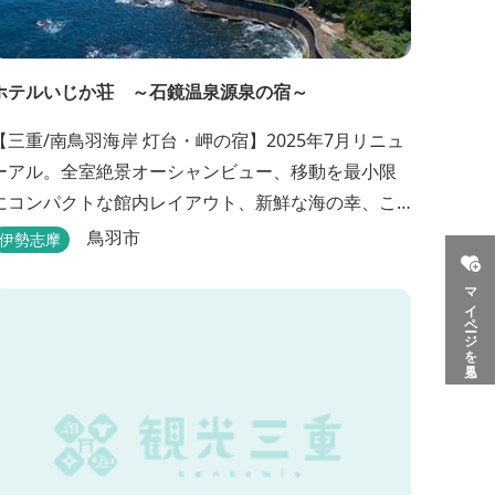
ホテルいじか荘 ～石鏡温泉源泉の宿～
【三重/南鳥羽海岸 灯台・岬の宿】2025年7月リニュ
ーアル。全室絶景オーシャンビュー、移動を最小限
にコンパクトな館内レイアウト、新鮮な海の幸、こ
んこんと湧きでる天然温泉源泉、展望デッキ〜いじ
鳥羽市
伊勢志摩
か灯台テラス〜からの眺望が自慢のリトリートホテ
マイページを見る
ル。