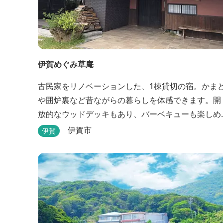
伊賀めぐみ草庵
古民家をリノベーションした、1棟貸切の宿。かま
や囲炉裏など昔ながらの暮らしを体感できます。開
放的なウッドデッキもあり、バーベキューも楽しめ
ます。
伊賀市
伊賀