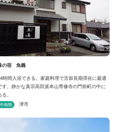
味の宿 魚義
24時間入浴できる。家庭料理で舌鼓長期滞在に最適
です。静かな真宗高田派本山専修寺の門前町の中に
ある。
津市
中南勢