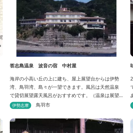
答志島温泉 波音の宿 中村屋
海岸の小高い丘の上に建ち、屋上展望台からは伊勢
湾、鳥羽湾、島々が一望できます。風呂は天然温泉
で貸切展望露天風呂がおすすめです。（温泉は展望
大浴場のみとなります。）
鳥羽市
伊勢志摩