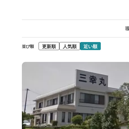
現
更新順
人気順
近い順
並び順