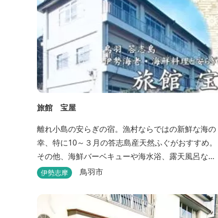
旅館 宝屋
離れ小島の安らぎの宿。漁村ならではの新鮮な海の
幸、特に10～３月の答志島産天然ふぐがおすすめ。
その他、海鮮バーベキューや海水浴、露天風呂な
ど。
鳥羽市
伊勢志摩