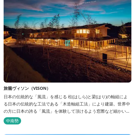
旅籠ヴィソン（VISON）
日本の伝統的な「風流」を感じる 柱(はしら)と梁(はり)の軸組によ
る日本の伝統的な工法である「木造軸組工法」により建築。世界中
の方に日本の誇る「風流」を体験して頂けるよう窓際など細かいデ
ィテールにこだわりました。4棟から成る旅籠棟では各棟1階に入居
中南勢
するテナントプロデュースにより洗練された世界観を各客室でお楽
しみいただけ...