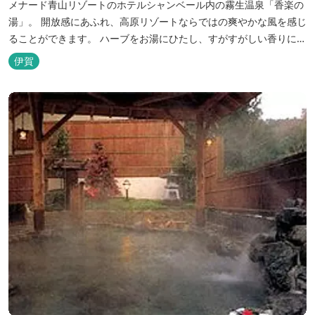
メナード青山リゾートのホテルシャンベール内の霧生温泉「香楽の
湯」。 開放感にあふれ、高原リゾートならではの爽やかな風を感じ
ることができます。 ハーブをお湯にひたし、すがすがしい香りに心
あらわれる「香りの湯」は、特に女性の方に人気です。 その他、
伊賀
広々とした空間とたっぷりのお湯が魅力の「大浴場」、高原の景色
を満喫できる「露天風呂」、さらに「ミストサウナ」の合計4種の
お湯をお楽しみいただけま...