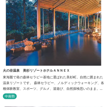
火の谷温泉 美杉リゾートホテルＡＮＮＥＸ
東海圏で発の森林セラピー基地に選ばれた美杉町。自然に囲まれた
温泉リゾートです。 森林セラピー、ノルディックウォーキング、各
種体験教室、スポーツ、グルメ、湯遊び、自然探検思いのまま。思
いきり遊んだ後は温泉でゆったり、のんびり。お料理は和洋バイキ
中南勢
ングに豪華会席料理。バイキングでは、毎日餅つき、夏は流しそう
めん等のイベントも開催しています。 ５つの貸切風呂に、展望風呂