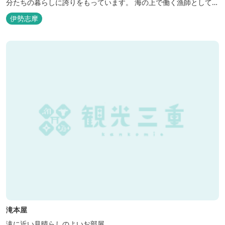
分たちの暮らしに誇りをもっています。 海の上で働く漁師として、
自然とのかかわりを次世代につなぐ役割を果たすためにゲストハウ
伊勢志摩
スを始めました。 当ゲストハウスは一棟貸しです。 二階建ての一
軒家とウッドデッキ、 屋外リビングでゆったり過ごしていただけま
す。
滝本屋
滝に近い見晴らしのよいお部屋。