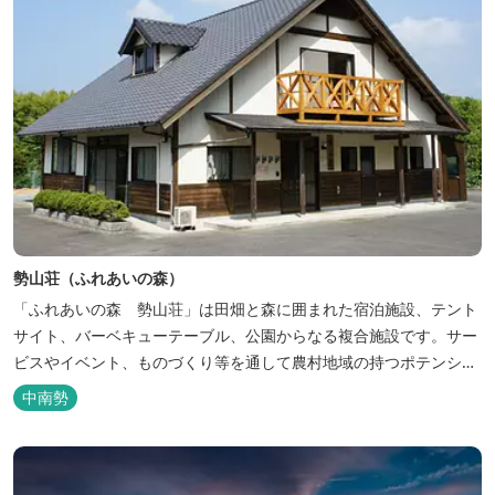
勢山荘（ふれあいの森）
「ふれあいの森 勢山荘」は田畑と森に囲まれた宿泊施設、テント
サイト、バーベキューテーブル、公園からなる複合施設です。サー
ビスやイベント、ものづくり等を通して農村地域の持つポテンシャ
ルを発信しています。 めだかやタガメなど水生生物が生息し、初夏
中南勢
にはホタルが飛び交う「メダカ池」や、約９０００本のあじさいが
植えられた「あじさいの小径」を散策し、遠い昔に過ごした懐かし
い田舎にタイムスリップしてみま...