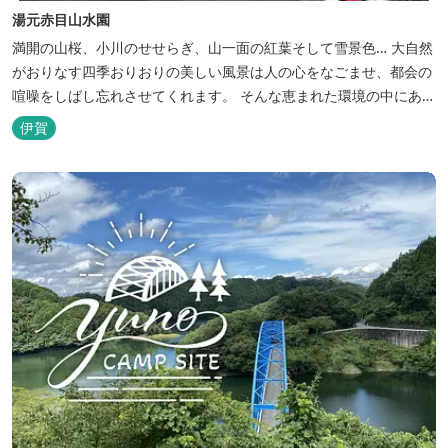
湯元赤目山水園
満開の山桜、小川のせせらぎ、山一面の紅葉そして雪景色… 大自然
がおりなす四季おりおりの美しい風景は人の心をなごませ、都会の
喧噪をしばし忘れさせてくれます。 そんな恵まれた環境の中にあ
る、純和風造りの閑静なたたずまい …それが赤目山水園です。 ま
伊賀
た、赤目山水園の園内からこんこんと湧き出る天然温泉「赤目温泉
山の湯」は、肌にやさしい美人と健康の湯として大勢のお客様に喜
んでいただいておりま...