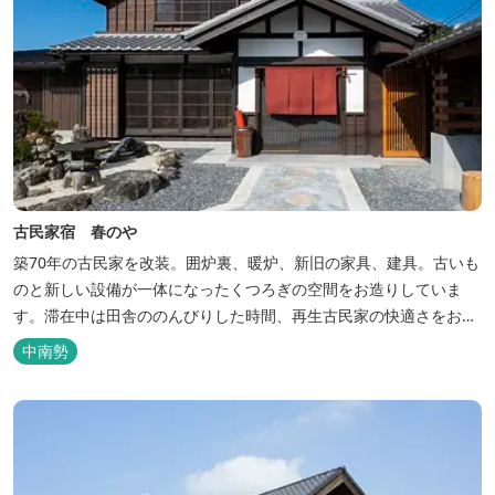
古民家宿 春のや
築70年の古民家を改装。囲炉裏、暖炉、新旧の家具、建具。古いも
のと新しい設備が一体になったくつろぎの空間をお造りしていま
す。滞在中は田舎ののんびりした時間、再生古民家の快適さをお楽
しみください。 【時間】 《 チェックイン 》 15：00～20：00の間
中南勢
にお願いいたします。 《 チェックアウト 》 10：00まで 【御利用
料金】 一日一組様１棟貸し（定員５名） 一...