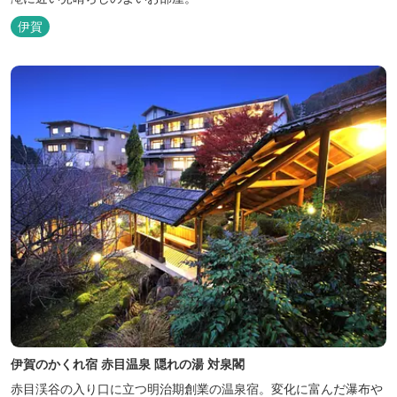
伊賀
伊賀のかくれ宿 赤目温泉 隠れの湯 対泉閣
赤目渓谷の入り口に立つ明治期創業の温泉宿。変化に富んだ瀑布や