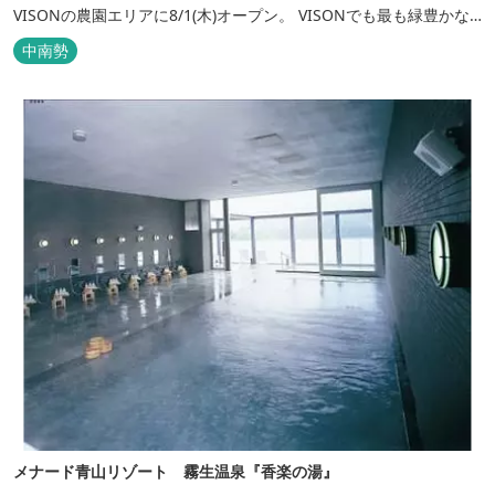
VISONの農園エリアに8/1(木)オープン。 VISONでも最も緑豊かな
農園エリアに建つHACIENDA VISON。 ホテル名
中南勢
の“HACIENDA”は、スペイン語で荘園の主の館を...
メナード青山リゾート 霧生温泉『香楽の湯』