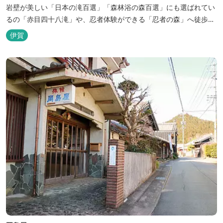
岩壁が美しい「日本の滝百選」「森林浴の森百選」にも選ばれてい
るの「赤目四十八滝」や、忍者体験ができる「忍者の森」へ徒歩５
分と観光にも好立地です。 地下１０００メートルから湧くアルカリ
伊賀
性単純温泉はしっとり滑らかな肌触りで美肌効果も期待できます。
地元のスギ材を用いた大浴場は、泡風呂を備えた「上忍の湯」、打
たせ湯を備えた「くのいちの...