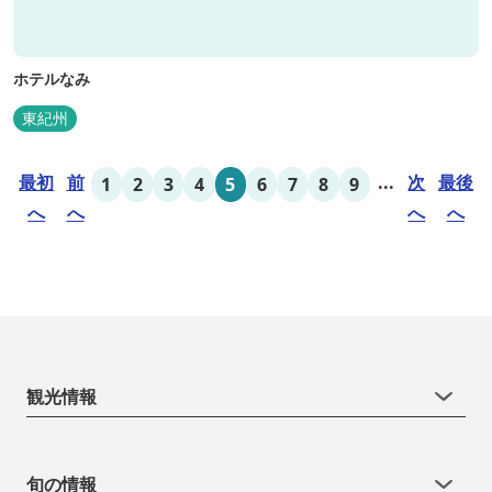
ホテルなみ
東紀州
最初
前
...
次
最後
1
2
3
4
5
6
7
8
9
へ
へ
へ
へ
観光情報
旬の情報