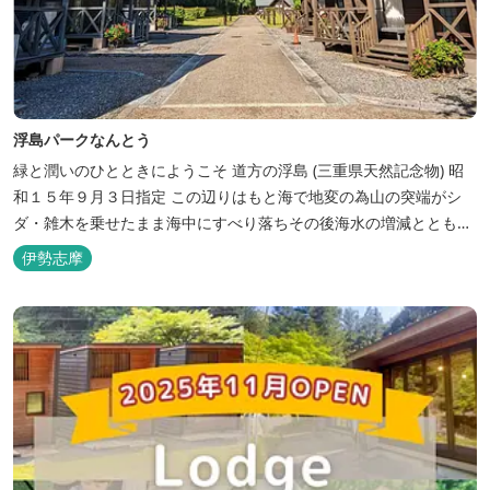
浮島パークなんとう
緑と潤いのひとときにようこそ ​道方の浮島 (三重県天然記念物) 昭
和１５年９月３日指定 この辺りはもと海で地変の為山の突端がシ
ダ・雑木を乗せたまま海中にすべり落ちその後海水の増減とともに
浮き沈みするようになったと伝えられています。 周辺は浮島を廻る
伊勢志摩
散策路が設けられ、また海岸線が一望できる展望塔へと続く遊歩道
もあり自然と親しむ見どころがあります。 ご家族連れで気軽にご利
用頂け...