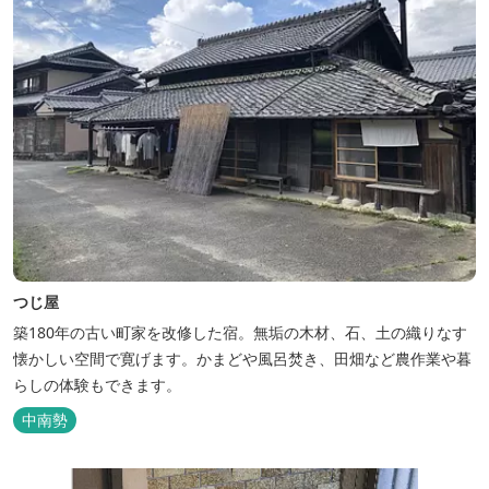
つじ屋
築180年の古い町家を改修した宿。無垢の木材、石、土の織りなす
懐かしい空間で寛げます。かまどや風呂焚き、田畑など農作業や暮
らしの体験もできます。
中南勢