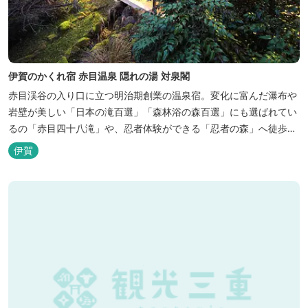
伊賀のかくれ宿 赤目温泉 隠れの湯 対泉閣
赤目渓谷の入り口に立つ明治期創業の温泉宿。変化に富んだ瀑布や
岩壁が美しい「日本の滝百選」「森林浴の森百選」にも選ばれてい
るの「赤目四十八滝」や、忍者体験ができる「忍者の森」へ徒歩５
分と観光にも好立地です。 地下１０００メートルから湧くアルカリ
伊賀
性単純温泉はしっとり滑らかな肌触りで美肌効果も期待できます。
地元のスギ材を用いた大浴場は、泡風呂を備えた「上忍の湯」、打
たせ湯を備えた「くのいちの...