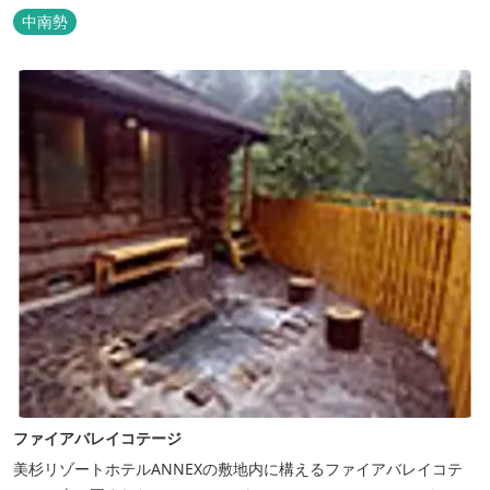
いきり遊んだ後は温泉でゆったり、のんびり。お料理は和洋バイキ
中南勢
ングに豪華会席料理。バイキングでは、毎日餅つき、夏は流しそう
めん等のイベントも開催しています。 ５つの貸切風呂に、展望風呂
付き客室、露天風呂・ジ...
ファイアバレイコテージ
美杉リゾートホテルANNEXの敷地内に構えるファイアバレイコテ