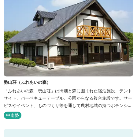
勢山荘（ふれあいの森）
「ふれあいの森 勢山荘」は田畑と森に囲まれた宿泊施設、テント
サイト、バーベキューテーブル、公園からなる複合施設です。サー
ビスやイベント、ものづくり等を通して農村地域の持つポテンシャ
ルを発信しています。 めだかやタガメなど水生生物が生息し、初夏
中南勢
にはホタルが飛び交う「メダカ池」や、約９０００本のあじさいが
植えられた「あじさいの小径」を散策し、遠い昔に過ごした懐かし
い田舎にタイムスリップしてみま...