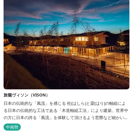
旅籠ヴィソン（VISON）
日本の伝統的な「風流」を感じる 柱(はしら)と梁(はり)の軸組によ
る日本の伝統的な工法である「木造軸組工法」により建築。世界中
の方に日本の誇る「風流」を体験して頂けるよう窓際など細かいデ
ィテールにこだわりました。4棟から成る旅籠棟では各棟1階に入居
中南勢
するテナントプロデュースにより洗練された世界観を各客室でお楽