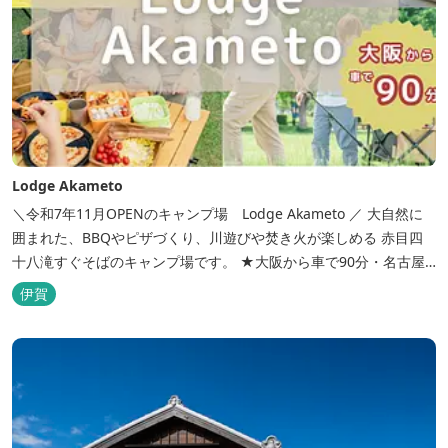
Lodge Akameto
＼令和7年11月OPENのキャンプ場 Lodge Akameto ／ 大自然に
囲まれた、BBQやピザづくり、川遊びや焚き火が楽しめる 赤目四
十八滝すぐそばのキャンプ場です。 ★大阪から車で90分・名古屋
から120分の好アクセス！ ★専用テラス付きバンガローでは、BBQ
伊賀
をしながら子どもが川遊びをしているのが見れる！ ★Wi-Fiがつな
がります！ ★日帰りBBQや大人数での研修も...