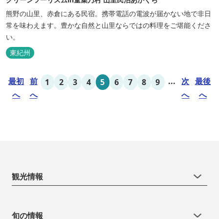
熊野の山里、赤倉にある民宿。携帯電話の電波が届かない地で非日
常を味わえます。豊かな自然と山里ならではの料理をご堪能くださ
い。
東紀州
最初
前
...
次
最後
1
2
3
4
5
6
7
8
9
へ
へ
へ
へ
観光情報
旬の情報