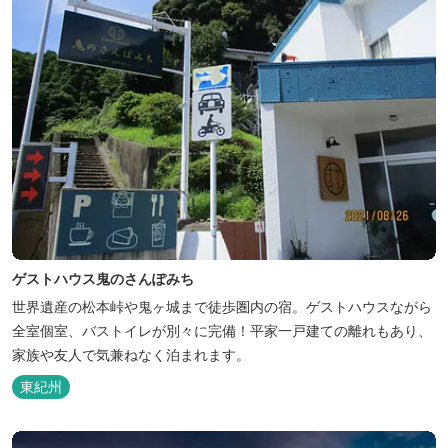
ゲストハウス鬼のさんぽみち
世界遺産の松本峠や鬼ヶ城まで徒歩圏内の宿。ゲストハウスながら
全室個室、バストイレが別々に完備！平家一戸建ての離れもあり、
家族や友人で気兼ねなく泊まれます。
東紀州