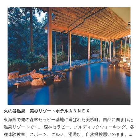
軒家とウッドデッキ、 屋外リビングでゆったり過ごしていただけま
す。
火の谷温泉 美杉リゾートホテルＡＮＮＥＸ
東海圏で発の森林セラピー基地に選ばれた美杉町。自然に囲まれた
温泉リゾートです。 森林セラピー、ノルディックウォーキング、各
種体験教室、スポーツ、グルメ、湯遊び、自然探検思いのまま。思