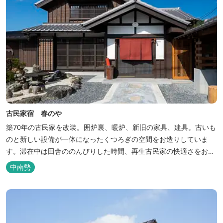
古民家宿 春のや
築70年の古民家を改装。囲炉裏、暖炉、新旧の家具、建具。古いも
のと新しい設備が一体になったくつろぎの空間をお造りしていま
す。滞在中は田舎ののんびりした時間、再生古民家の快適さをお楽
しみください。 【時間】 《 チェックイン 》 15：00～20：00の間
中南勢
にお願いいたします。 《 チェックアウト 》 10：00まで 【御利用
料金】 一日一組様１棟貸し（定員５名） 一...