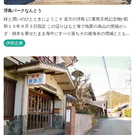
浮島パークなんとう
緑と潤いのひとときにようこそ ​道方の浮島 (三重県天然記念物) 昭
和１５年９月３日指定 この辺りはもと海で地変の為山の突端がシ
ダ・雑木を乗せたまま海中にすべり落ちその後海水の増減とともに
浮き沈みするようになったと伝えられています。 周辺は浮島を廻る
伊勢志摩
散策路が設けられ、また海岸線が一望できる展望塔へと続く遊歩道
もあり自然と親しむ見どころがあります。 ご家族連れで気軽にご利
用頂け...