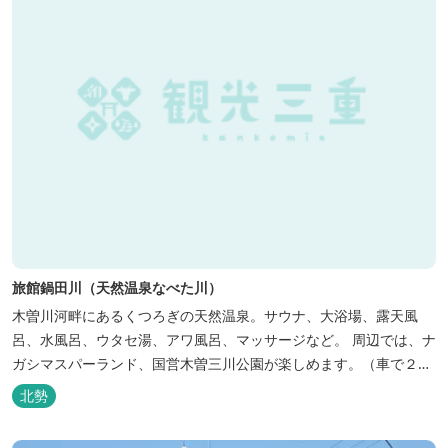
旅館鍋田川（天然温泉なべた川）
木曽川河畔にあるくつろぎの天然温泉。サウナ、大浴場、露天風
呂、水風呂、ウタセ湯、アワ風呂、マッサージなど。 周辺では、ナ
ガシマスパーランド、国営木曽三川公園が楽しめます。（車で２０
分）
北勢