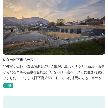
いなべ阿下喜ベース
15年続いた阿下喜温泉あじさいの里が、温泉・サウナ・宿泊・食事
からなるまちの温泉複合施設『いなべ阿下喜ベース』に生まれ変わ
りました。 いままで阿下喜温泉に通っていた地元の方も、市外から
いなべ市に遊びに来られる方も楽しめる施設になります。今まで人
北勢
気だった温泉はそのままに、サウナエリアやコンテナタイプの宿
泊、地元のお野菜が楽しめる飲食施設が加わります。 「いなべ阿下
喜ベース」は、『自...