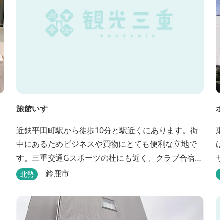
旅館いすゞ
近鉄平田町駅から徒歩10分と駅近くにあります。街
中にあるためビジネスや買物にとても便利な立地で
す。三重交通Gスポーツの杜にも近く、クラブ合宿な
どに最適です。
鈴鹿市
北勢