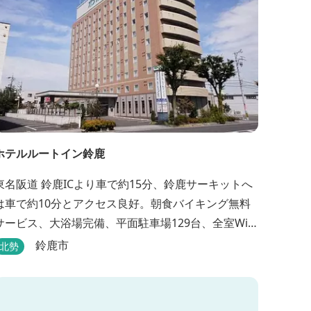
ホテルルートイン鈴鹿
東名阪道 鈴鹿ICより車で約15分、鈴鹿サーキットへ
は車で約10分とアクセス良好。朝食バイキング無料
サービス、大浴場完備、平面駐車場129台、全室Wi-
Fi完備。ビジネスにも観光にもご利用頂ける快適なホ
鈴鹿市
北勢
テルライフをご提供します。