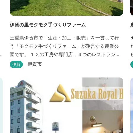
伊賀の里モクモク手づくりファーム
三重県伊賀市で「生産・加工・販売」を一貫して行
う「モクモク手づくりファーム」が運営する農業公
園です。 １２の工房や専門店、４つのレストラン・
カフェ、３箇所の体験教室がある他、田んぼやいか
伊賀市
伊賀
だ池など、「自然や農業」を身近に感じて楽しんで
いただける遊び場もあります。 園内では、ミニブタ
す。 ★手作
の
くんたちのショーを見たり、ウインナーづくりやパ
ンづくりなどの手づくり体験教室や、食農体験プロ
グラムに参加したり...