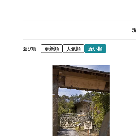
現
更新順
人気順
近い順
並び順