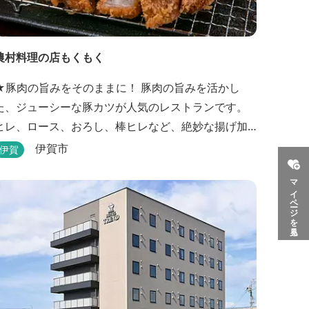
農村料理の店もくもく
★豚肉の旨みをそのままに！ 豚肉の旨みを活かし
た、ジューシーな豚カツが人気のレストランです。
ヒレ、ロース、おろし、棒ヒレなど、絶妙な揚げ加
減を追求した豚カツです。揚げたてを食べていただ
伊賀市
伊賀
くために、注文後じっくり揚げてお出ししていま
マイページを見る
りのお蕎麦をお楽しみいただけます！ お
蕎麦は毎日お店で打ってつくっております。北海道
や三重のそば粉を使用してつくる、喉ごしの良い昔
ながらのお蕎麦...