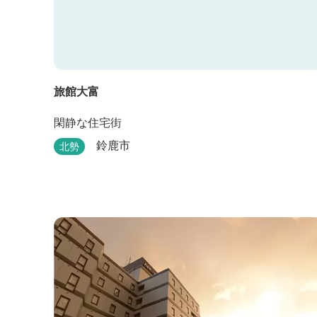
旅館大富
閑静な住宅街
鈴鹿市
北勢