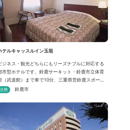
ホテルキャッスルイン玉垣
ビジネス・観光どちらにもリーズナブルに対応する
都市型ホテルです。鈴鹿サーキット・鈴鹿市立体育
館（武道館）まで車で10分、三重県営鈴鹿スポーツ
ガーデンまで車で15分の好立地！！ さらに、全檜造
鈴鹿市
北勢
り貸切風呂や各種サービスでお待ち致しておりま
す。