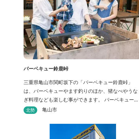
バーベキュー鈴鹿峠
三重県亀山市関町坂下の「バーベキュー鈴鹿峠」
は、バーベキューやます釣りのほか、猪なべやうな
ぎ料理なども楽しむ事ができます。 バーベキュー
は、食材から付属品まで全て揃っていますので手ぶ
亀山市
北勢
らで楽しむ事ができますよ！釣り掘がありますの
で、釣ったその場で味わえる「マス釣り」も人気で
す。 宿泊施設も完備しています！ご家族で、友人