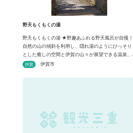
野天もくもくの湯
野天もくもくの湯 ★野趣あふれる野天風呂が自慢！
自然の山の傾斜を利用し、隠れ湯のようにひっそり
とした癒しの空間と伊賀の山々が展望できる温泉。
温泉浴を楽しみながら森林浴も楽しめます。一枚岩
伊賀市
伊賀
をくり貫いてつくった湯船もあり、風情ある空間が
魅力です。 ★源泉100％の野天風呂 源泉100％の野
天風呂が2つあり、38度のぬるめの湯と42度の熱め
湯があります。ぬるめの湯はじっくりとゆ...