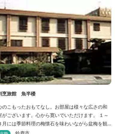
割烹旅館 魚半楼
心のこもったおもてなし。お部屋は様々な広さの和
室がございます。心から寛いでいただけます。 １～
３月には季節料理の梅懐石を味わいながら盆梅を観
賞することができるとあって、大人の女性にも人気
鈴鹿市
北勢