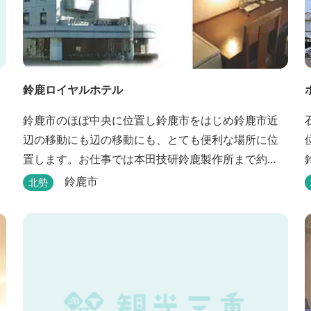
鈴鹿ロイヤルホテル
鈴鹿市のほぼ中央に位置し鈴鹿市をはじめ鈴鹿市近
辺の移動にも辺の移動にも、とても便利な場所に位
置します。お仕事では本田技研鈴鹿製作所まで約
500m、行楽では鈴鹿サーキット様まで約1,3キロ、
鈴鹿市
北勢
スポーツ行事では鈴鹿スポーツガーデン様まで約3キ
ロととても近い場所にあります。亀山市へのアクセ
スも便利でシャープ亀山工場では約10キロと鈴鹿市
では近い場所となっております。