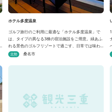
ホテル多度温泉
ゴルフ旅行のご利用に最適な「ホテル多度温泉」で
は、タイプの異なる3棟の宿泊施設をご用意。緑あふ
れる景色のゴルフリゾートで過ごす、日常では味わ
えない優雅なリゾートステイをお楽しみ下さい。
桑名市
北勢
め