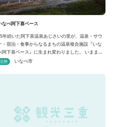
いなべ阿下喜ベース
15年続いた阿下喜温泉あじさいの里が、温泉・サウ
ナ・宿泊・食事からなるまちの温泉複合施設『いな
べ阿下喜ベース』に生まれ変わりました。 いままで
阿下喜温泉に通っていた地元の方も、市外からいな
いなべ市
北勢
べ市に遊びに来られる方も楽しめる施設になりま
す。今まで人気だった温泉はそのままに、サウナエ
リアやコンテナタイプの宿泊、地元のお野菜が楽し
る飲食施設が加わります。 「いなべ阿下喜ベー
ス」は、『自...