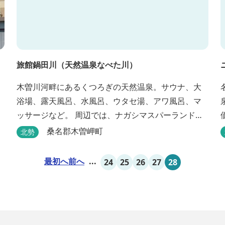
旅館鍋田川（天然温泉なべた川）
木曽川河畔にあるくつろぎの天然温泉。サウナ、大
浴場、露天風呂、水風呂、ウタセ湯、アワ風呂、マ
ッサージなど。 周辺では、ナガシマスパーランド、
国営木曽三川公園が楽しめます。（車で２０分）
桑名郡木曽岬町
北勢
最初へ
前へ
...
24
25
26
27
28