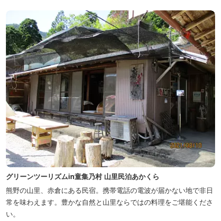
グリーンツーリズムin童集乃村 山里民泊あかくら
熊野の山里、赤倉にある民宿。携帯電話の電波が届かない地で非日
常を味わえます。豊かな自然と山里ならではの料理をご堪能くださ
い。