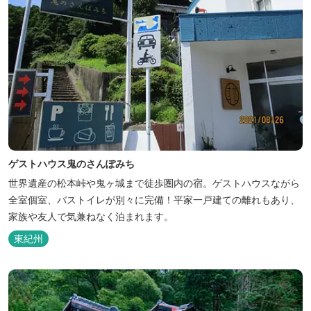
ゲストハウス鬼のさんぽみち
世界遺産の松本峠や鬼ヶ城まで徒歩圏内の宿。ゲストハウスながら
全室個室、バストイレが別々に完備！平家一戸建ての離れもあり、
家族や友人で気兼ねなく泊まれます。
東紀州