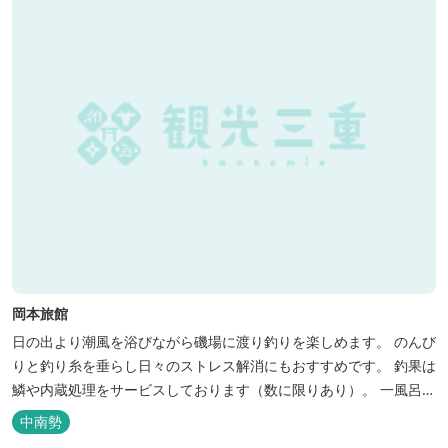
岡本旅館
日の出より潮風を浴びながら磯場に渡り釣りを楽しめます。 のんび
りと釣り糸を垂らし日々のストレス解消にもおすすめです。 釣果は
鱗や内蔵処理をサービスしております（数に限りあり）。 一風呂浴
びてさっぱりしてお帰りいただけます。 料金１名５５００円、弁当
中南勢
５００円