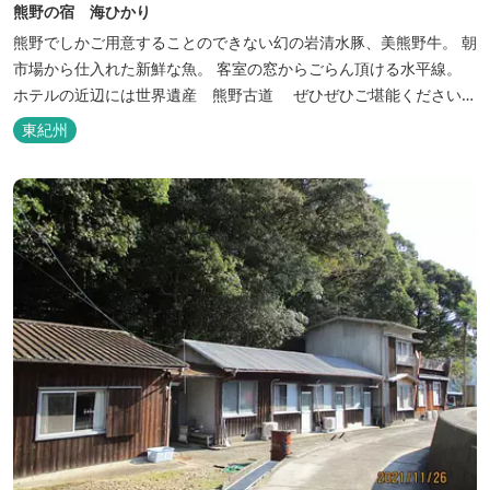
熊野の宿 海ひかり
熊野でしかご用意することのできない幻の岩清水豚、美熊野牛。 朝
市場から仕入れた新鮮な魚。 客室の窓からごらん頂ける水平線。
ホテルの近辺には世界遺産 熊野古道 ぜひぜひご堪能くださいま
せ。
東紀州