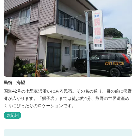
民宿 海望
国道42号の七里御浜沿いにある民宿。その名の通り、目の前に熊野
灘が広がります。「獅子岩」までは徒歩約4分、熊野の世界遺産め
ぐりにぴったりのロケーションです。
東紀州