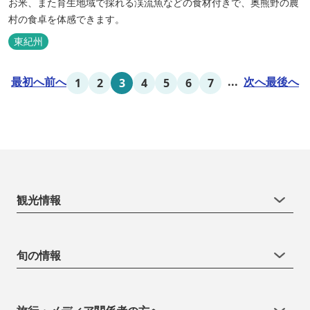
お米、また育生地域で採れる渓流魚などの食材付きで、奥熊野の農
村の食卓を体感できます。
東紀州
最初へ
前へ
...
次へ
最後へ
1
2
3
4
5
6
7
観光情報
旬の情報