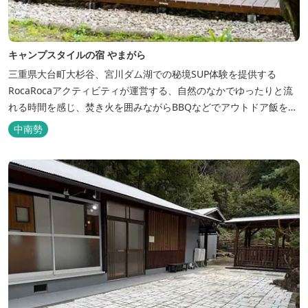
キャンプスタイルの宿 やまがら
三重県大台町大杉谷、宮川ダム湖での秘境SUP体験を提供する
RocaRocaアクティビティが運営する、自然のなかでゆったりと流
れる時間を感じ、焚き火を囲みながらBBQなどでアウトドア飯を愉
しめる宿。 ベッドルーム以外でも、満点の星空を眺めながらテント
中南勢
を張って寝ることもできるキャンプスタイルでおもいおもいのひと
時をお過ごしください。 2023年6月よりペット可となりました。