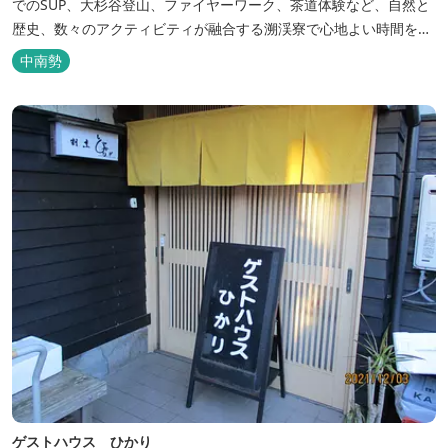
でのSUP、大杉谷登山、ファイヤーワーク、茶道体験など、自然と
歴史、数々のアクティビティが融合する溯渓寮で心地よい時間をお
過ごしください。 溯渓寮A棟は、22㎡の広々としたLDKを有する清
中南勢
潔な宿泊棟です。大きな窓からは四季折々の美しい風景を眺望で
き、夏場はウッドデッキ、冬場は薪ストーブと、季節を感じながら
の滞在が可能です。落ち...
ゲストハウス ひかり