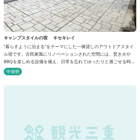
キャンプスタイルの宿 キセキレイ
“暮らすように泊まる”をテーマにした一棟貸しのアウトドアスタイ
ル宿です。古民家風にリノベーションされた空間には、焚き火や
BBQを楽しめる設備を備え、日常を忘れてゆったりと過ごせる時間
が広がります。ペット同伴も可能で、愛犬と一緒に自然を満喫でき
中南勢
るのも魅力です。 【営業時間】 チェックイン 15：00（早めのチ
ェックインご希望は予約時に要相談） チェックアウト 9：00
【定...