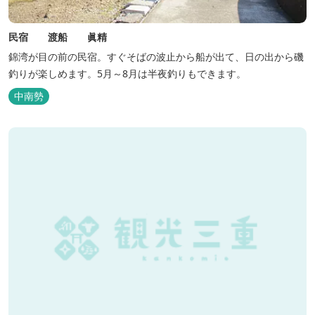
民宿 渡船 眞精
錦湾が目の前の民宿。すぐそばの波止から船が出て、日の出から磯
釣りが楽しめます。5月～8月は半夜釣りもできます。
中南勢