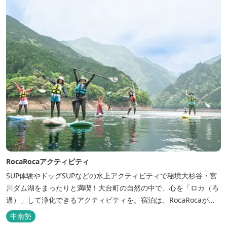
RocaRocaアクティビティ
SUP体験やドッグSUPなどの水上アクティビティで秘境大杉谷・宮
川ダム湖をまったりと満喫！大台町の自然の中で、心を「ロカ（ろ
過）」して浄化できるアクティビティを。宿泊は、RocaRocaが運
営する「キャンプスタイルの宿やまがら」へ！
中南勢