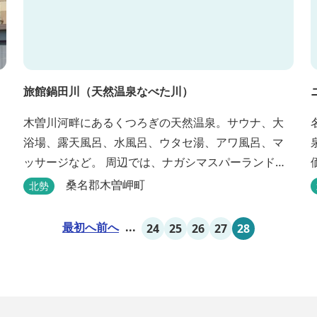
旅館鍋田川（天然温泉なべた川）
木曽川河畔にあるくつろぎの天然温泉。サウナ、大
浴場、露天風呂、水風呂、ウタセ湯、アワ風呂、マ
ッサージなど。 周辺では、ナガシマスパーランド、
国営木曽三川公園が楽しめます。（車で２０分）
桑名郡木曽岬町
北勢
最初へ
前へ
...
24
25
26
27
28