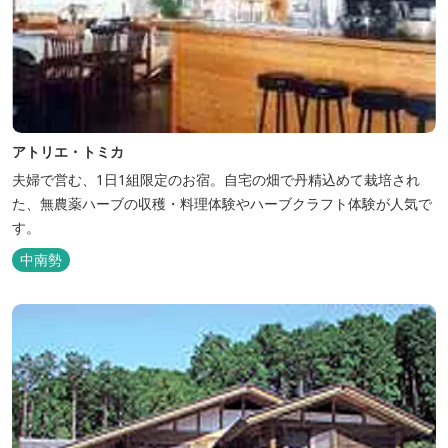
アトリエ・トミカ
夫婦で営む、1日1組限定のお宿。自宅の畑で丹精込めて栽培され
た、無農薬ハーブの収穫・料理体験やハーブクラフト体験が人気で
す。
中南勢