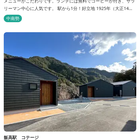
メニューがこだわりです。ランチには無料でコーヒーが付き、サラ
リーマン中心に人気です。 駅から1分！好立地 1925年（大正14
年）に開業した歴史ある旅館。JR三瀬谷駅から徒歩一分と好立地の
中南勢
場所にあり、大変便利です。 部屋数は11室、大広間が2部屋。少人
数から団体のお客様まで幅広くご利用いただけます。 人気の定食は
品数...
飯高駅 コテージ