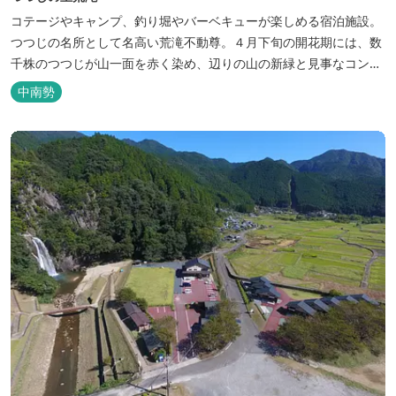
コテージやキャンプ、釣り堀やバーベキューが楽しめる宿泊施設。
つつじの名所として名高い荒滝不動尊。４月下旬の開花期には、数
千株のつつじが山一面を赤く染め、辺りの山の新緑と見事なコント
ラストを織り成します。 松阪の観光情報は、松阪観光インフォメー
中南勢
ションサイト ワクワク松阪 ...