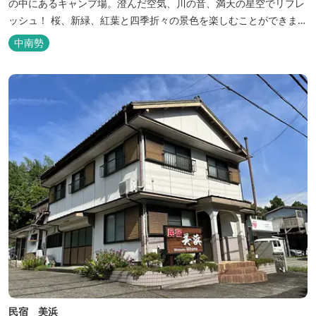
の中にあるキャンプ場。澄んだ空気、川の音、満天の星空でリフレ
ッシュ！ 桜、新緑、紅葉と四季折々の景色を楽しむことができま
す。 紀勢自動車道「大宮大台Ic」から車で約10分と好アクセス！
中南勢
今年の営業は１２月１４日（日）までです！来年は３月１日（日）
からの営業となりますのでよろしくお願いします！ ソロサイト・オ
ートテント...
民宿 美浜