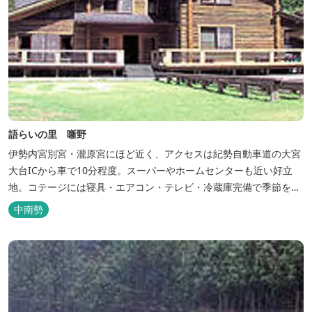
語らいの里 噺野
伊勢内宮別宮・瀧原宮にほど近く、アクセスは紀勢自動車道の大宮
大台ICから車で10分程度。スーパーやホームセンターも近い好立
地。コテージには寝具・エアコン・テレビ・冷蔵庫完備で季節を問
わず楽しめます。 食器・調理器具の揃った自炊棟や24時間利用可
中南勢
能なシャワールームなど充実の設備で快適にお過ごしいただけま
す。施設内には噺野温泉もありコテージ宿泊の方は貸し切りでご利
用いただけます(１棟につき１時間)