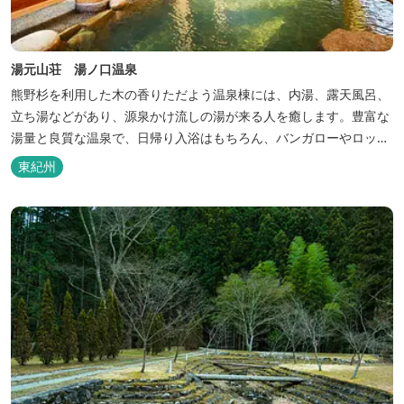
湯元山荘 湯ノ口温泉
熊野杉を利用した木の香りただよう温泉棟には、内湯、露天風呂、
立ち湯などがあり、源泉かけ流しの湯が来る人を癒します。豊富な
湯量と良質な温泉で、日帰り入浴はもちろん、バンガローやロッジ
などの宿泊施設も備えているので、宿泊しながらゆったりと温泉を
東紀州
楽しむ人も多いです。