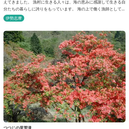
えてきました。 漁村に生きる人々は、海の恵みに感謝して生きる自
分たちの暮らしに誇りをもっています。 海の上で働く漁師として、
自然とのかかわりを次世代につなぐ役割を果たすためにゲストハウ
伊勢志摩
スを始めました。 当ゲストハウスは一棟貸しです。 二階建ての一
軒家とウッドデッキ、 屋外リビングでゆったり過ごしていただけま
す。
つつじの里荒滝