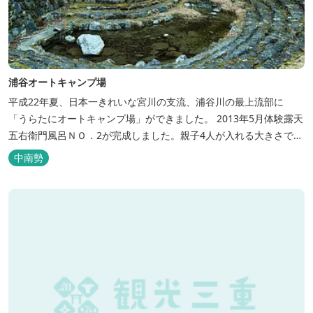
浦谷オートキャンプ場
平成22年夏、日本一きれいな宮川の支流、浦谷川の最上流部に
「うらたにオートキャンプ場」ができました。 2013年5月体験露天
五右衛門風呂ＮＯ．2が完成しました。親子4人が入れる大きさで
す。中には腰掛けもあり、ゆっくり、星やホタルを見る事ができま
中南勢
す。ひのきの香り漂う特製五右衛門風呂を自分で沸かし、入浴しま
せんか？ 同時にデッキ付ひのき小屋も完成しました。是非ご利用く
ださい。