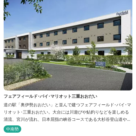
フェアフィールド･バイ･マリオット三重おおだい
道の駅「奥伊勢おおだい」と並んで建つフェアフィールド･バイ･マ
リオット･三重おおだい。大台には川遊びや鮎釣りなどを楽しめる
清流、宮川が流れ、日本屈指の峡谷コースである大杉谷登山道や、
登山初心者から楽しめる総門山など、表情豊かな山々が連なりま
中南勢
す。 日本の滝百選に選ばれている七ッ釜滝など、大自然が作り出す