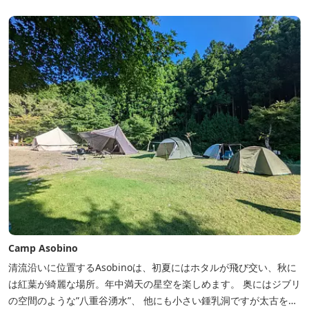
Camp Asobino
清流沿いに位置するAsobinoは、初夏にはホタルが飛び交い、秋に
は紅葉が綺麗な場所。年中満天の星空を楽しめます。 奥にはジブリ
の空間のような”八重谷湧水”、 他にも小さい鍾乳洞ですが太古を想