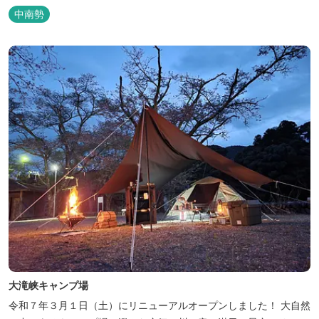
像させる”風穴”などがあり、自然が豊かなスポットです。 wi-fi完
中南勢
備。テントサウナもご利用いただけます。 また近くには廃校を活用
した「阿曽温泉」もあります。
大滝峡キャンプ場
令和７年３月１日（土）にリニューアルオープンしました！ 大自然