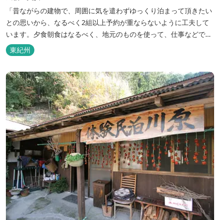
「昔ながらの建物で、周囲に気を遣わずゆっくり泊まって頂きたい
との思いから、なるべく2組以上予約が重ならないように工夫して
います。夕食朝食はなるべく、地元のものを使って、仕事などで連
泊の方には日替わりでご用意します。」オーナー様談。もし重なっ
東紀州
た場合は、ごめんなさい。