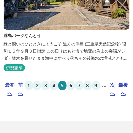
浮島パークなんとう
緑と潤いのひとときにようこそ ​道方の浮島 (三重県天然記念物) 昭
和１５年９月３日指定 この辺りはもと海で地変の為山の突端がシ
ダ・雑木を乗せたまま海中にすべり落ちその後海水の増減とともに
浮き沈みするようになったと伝えられています。 周辺は浮島を廻る
伊勢志摩
散策路が設けられ、また海岸線が一望できる展望塔へと続く遊歩道
もあり自然と親しむ見どころがあります。 ご家族連れで気軽にご利
最初
前
...
次
最後
1
2
3
4
5
6
7
8
9
用頂け...
へ
へ
へ
へ