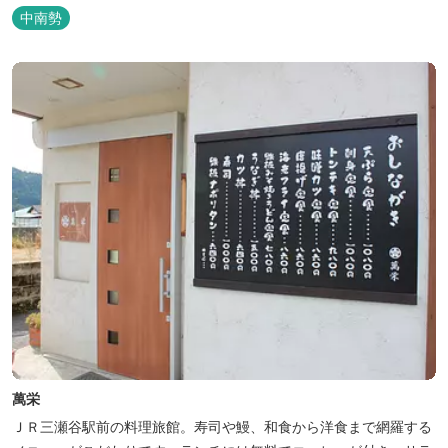
中南勢
萬栄
ＪＲ三瀬谷駅前の料理旅館。寿司や鰻、和食から洋食まで網羅する