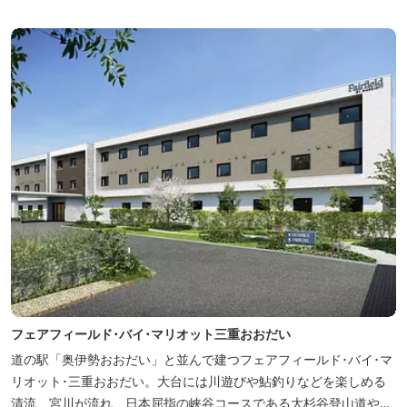
ションサイト ワクワク松阪 ...
フェアフィールド･バイ･マリオット三重おおだい
道の駅「奥伊勢おおだい」と並んで建つフェアフィールド･バイ･マ
リオット･三重おおだい。大台には川遊びや鮎釣りなどを楽しめる
清流、宮川が流れ、日本屈指の峡谷コースである大杉谷登山道や、