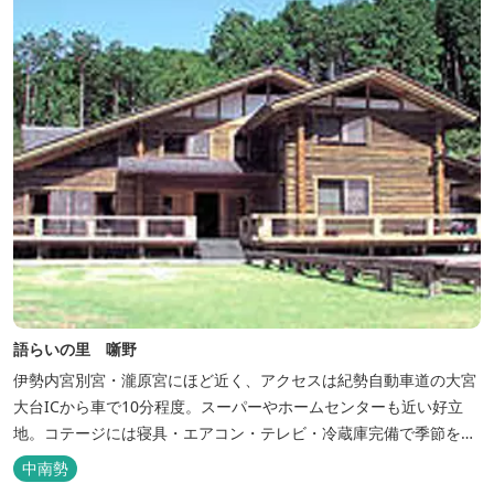
語らいの里 噺野
伊勢内宮別宮・瀧原宮にほど近く、アクセスは紀勢自動車道の大宮
大台ICから車で10分程度。スーパーやホームセンターも近い好立
地。コテージには寝具・エアコン・テレビ・冷蔵庫完備で季節を問
わず楽しめます。 食器・調理器具の揃った自炊棟や24時間利用可
中南勢
能なシャワールームなど充実の設備で快適にお過ごしいただけま