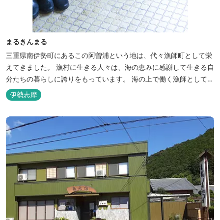
まるきんまる
三重県南伊勢町にあるこの阿曽浦という地は、代々漁師町として栄
えてきました。 漁村に生きる人々は、海の恵みに感謝して生きる自
分たちの暮らしに誇りをもっています。 海の上で働く漁師として、
自然とのかかわりを次世代につなぐ役割を果たすためにゲストハウ
伊勢志摩
スを始めました。 当ゲストハウスは一棟貸しです。 二階建ての一
軒家とウッドデッキ、 屋外リビングでゆったり過ごしていただけま
す。