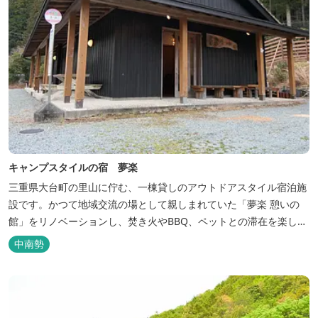
キャンプスタイルの宿 夢楽
三重県大台町の里山に佇む、一棟貸しのアウトドアスタイル宿泊施
設です。かつて地域交流の場として親しまれていた「夢楽 憩いの
館」をリノベーションし、焚き火やBBQ、ペットとの滞在を楽しめ
る“キャンプ気分”の宿として生まれ変わりました。 【営業時間】 チ
中南勢
ェックイン 15：00（早めのチェックインご希望は予約時に要相
談） チェックアウト 9：00 【定休日】 不定休 【料金...