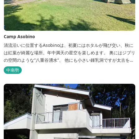
Camp Asobino
清流沿いに位置するAsobinoは、初夏にはホタルが飛び交い、秋に
は紅葉が綺麗な場所。年中満天の星空を楽しめます。 奥にはジブリ
の空間のような”八重谷湧水”、 他にも小さい鍾乳洞ですが太古を想
像させる”風穴”などがあり、自然が豊かなスポットです。 wi-fi完
中南勢
備。テントサウナもご利用いただけます。 また近くには廃校を活用
した「阿曽温泉」もあります。