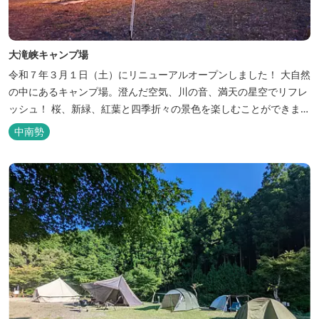
大滝峡キャンプ場
令和７年３月１日（土）にリニューアルオープンしました！ 大自然
の中にあるキャンプ場。澄んだ空気、川の音、満天の星空でリフレ
ッシュ！ 桜、新緑、紅葉と四季折々の景色を楽しむことができま
す。 紀勢自動車道「大宮大台Ic」から車で約10分と好アクセス！
中南勢
今年の営業は１２月１４日（日）までです！来年は３月１日（日）
からの営業となりますのでよろしくお願いします！ ソロサイト・オ
ートテント...