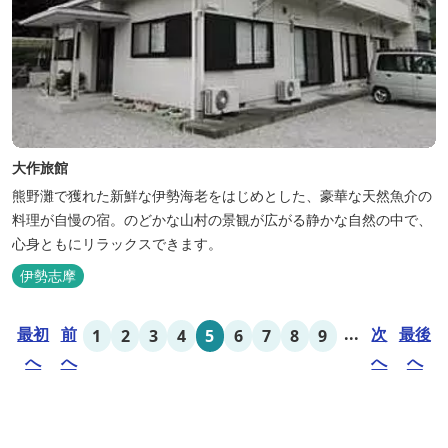
大作旅館
熊野灘で獲れた新鮮な伊勢海老をはじめとした、豪華な天然魚介の
料理が自慢の宿。のどかな山村の景観が広がる静かな自然の中で、
心身ともにリラックスできます。
伊勢志摩
最初
前
...
次
最後
1
2
3
4
5
6
7
8
9
へ
へ
へ
へ