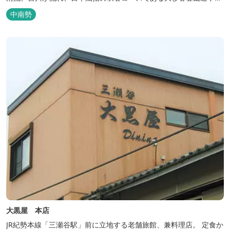
登山初心者から楽しめる総門山など、表情豊かな山々が連なりま
中南勢
す。 日本の滝百選に選ばれている七ッ釜滝など、大自然が作り出す
四季折々の景観は実に壮大です。身も心もリフレッシュする旅の拠
点として、当ホテルは快適さを追...
大黒屋 本店
JR紀勢本線「三瀬谷駅」前に立地する老舗旅館、兼料理店。 定食か