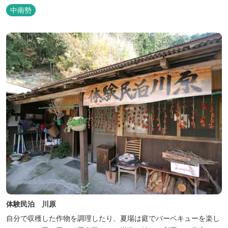
然環境の素晴らしさを伝える情報を発信し、そして多種多様な人材
中南勢
と共有することで地域産業・地域社会の発展を図るNPO法人Joint
Plusが運営する民泊です。 NPO法人Joint Plusは、大台町ならでは
の...
体験民泊 川原
自分で収穫した作物を調理したり、夏場は庭でバーベキューを楽し