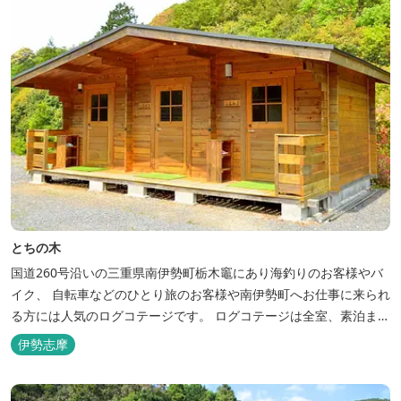
とちの木
国道260号沿いの三重県南伊勢町栃木竈にあり海釣りのお客様やバ
イク、 自転車などのひとり旅のお客様や南伊勢町へお仕事に来られ
る方には人気のログコテージです。 ログコテージは全室、素泊まり
となっており、おひとり様限定のお部屋、お二人様限定のお部屋、
伊勢志摩
3名様から5名様限定のお部屋とあります。 お風呂やトイレは別棟
に完備。 国道260号向いには喫茶食事とちの木では、お食事もでき