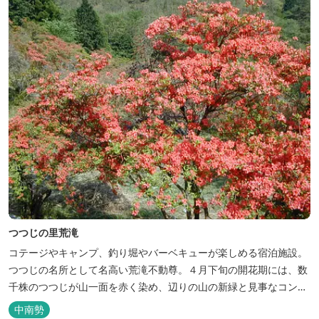
つつじの里荒滝
コテージやキャンプ、釣り堀やバーベキューが楽しめる宿泊施設。
つつじの名所として名高い荒滝不動尊。４月下旬の開花期には、数
千株のつつじが山一面を赤く染め、辺りの山の新緑と見事なコント
ラストを織り成します。 松阪の観光情報は、松阪観光インフォメー
中南勢