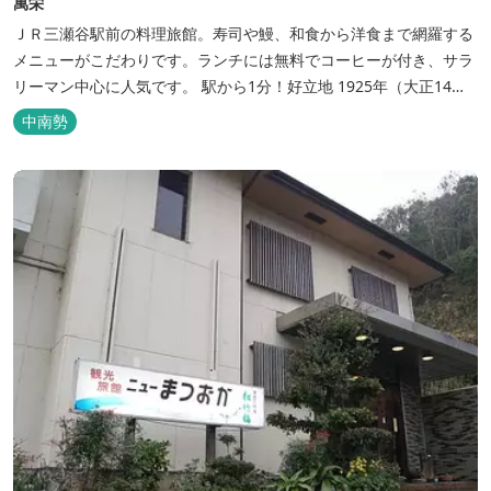
萬栄
ＪＲ三瀬谷駅前の料理旅館。寿司や鰻、和食から洋食まで網羅する
メニューがこだわりです。ランチには無料でコーヒーが付き、サラ
リーマン中心に人気です。 駅から1分！好立地 1925年（大正14
年）に開業した歴史ある旅館。JR三瀬谷駅から徒歩一分と好立地の
中南勢
場所にあり、大変便利です。 部屋数は11室、大広間が2部屋。少人
数から団体のお客様まで幅広くご利用いただけます。 人気の定食は
品数...