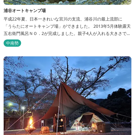
浦谷オートキャンプ場
平成22年夏、日本一きれいな宮川の支流、浦谷川の最上流部に
「うらたにオートキャンプ場」ができました。 2013年5月体験露天
五右衛門風呂ＮＯ．2が完成しました。親子4人が入れる大きさで
す。中には腰掛けもあり、ゆっくり、星やホタルを見る事ができま
中南勢
す。ひのきの香り漂う特製五右衛門風呂を自分で沸かし、入浴しま
せんか？ 同時にデッキ付ひのき小屋も完成しました。是非ご利用く
ださい。