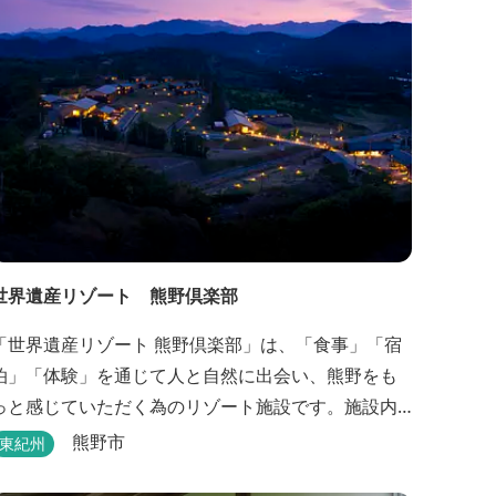
世界遺産リゾート 熊野倶楽部
「世界遺産リゾート 熊野倶楽部」は、「食事」「宿
泊」「体験」を通じて人と自然に出会い、熊野をも
っと感じていただく為のリゾート施設です。施設内
の3つの「郷（エリア）」では、熊野を楽しむ為の多
熊野市
東紀州
彩なイベンを開催。施設内のいたるところに、熊野