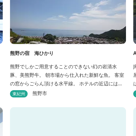
熊野の宿 海ひかり
熊野でしかご用意することのできない幻の岩清水
豚、美熊野牛。 朝市場から仕入れた新鮮な魚。 客室
の窓からごらん頂ける水平線。 ホテルの近辺には世
界遺産 熊野古道 ぜひぜひご堪能くださいませ。
熊野市
東紀州