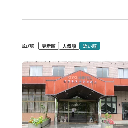
更新順
人気順
近い順
並び順