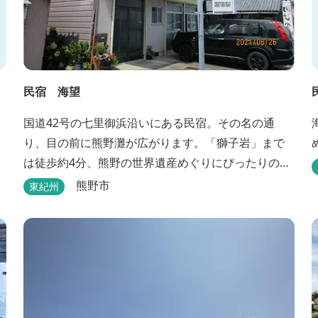
民宿 海望
国道42号の七里御浜沿いにある民宿。その名の通
り、目の前に熊野灘が広がります。「獅子岩」まで
は徒歩約4分、熊野の世界遺産めぐりにぴったりのロ
ケーションです。
熊野市
東紀州