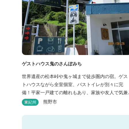
ゲストハウス鬼のさんぽみち
世界遺産の松本峠や鬼ヶ城まで徒歩圏内の宿。ゲス
トハウスながら全室個室、バストイレが別々に完
備！平家一戸建ての離れもあり、家族や友人で気兼
ねなく泊まれます。
熊野市
東紀州