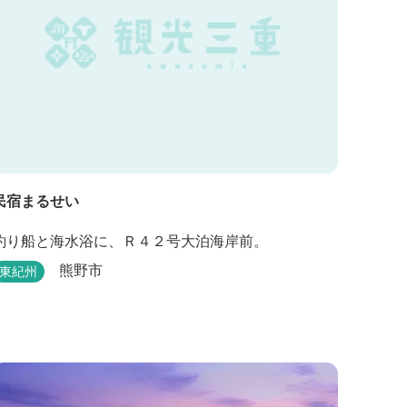
民宿まるせい
釣り船と海水浴に、Ｒ４２号大泊海岸前。
熊野市
東紀州