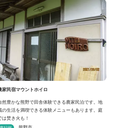
灘の青い海や雄大な夕日の大パノラマ等、大自然を
感じていただけるよう設計しています。 当館は全室
スイート、美食オールインクルーシブをコンセプト
としております...
農家民宿マウントホイロ
自然豊かな熊野で田舎体験できる農家民泊です。地
域の生活を満喫できる体験メニューもあります。庭
では焚き火も！
熊野市
東紀州