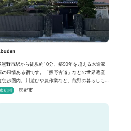
Abuden
JR熊野市駅から徒歩約10分、築90年を超える木造家
屋の風情ある宿です。「熊野古道」などの世界遺産
は徒歩圏内。川遊びや農作業など、熊野の暮らしも
楽しめます。
熊野市
東紀州