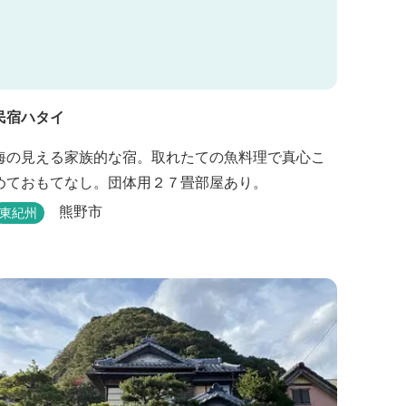
民宿ハタイ
海の見える家族的な宿。取れたての魚料理で真心こ
めておもてなし。団体用２７畳部屋あり。
熊野市
東紀州