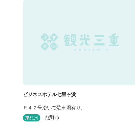
ビジネスホテル七里ヶ浜
Ｒ４２号沿いで駐車場有り。
熊野市
東紀州