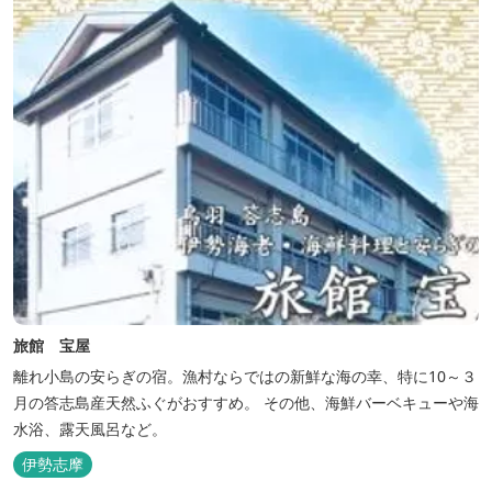
旅館 宝屋
離れ小島の安らぎの宿。漁村ならではの新鮮な海の幸、特に10～３
月の答志島産天然ふぐがおすすめ。 その他、海鮮バーベキューや海
水浴、露天風呂など。
伊勢志摩