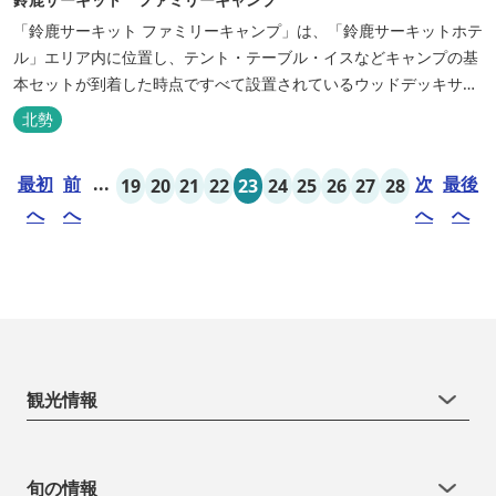
「鈴鹿サーキット ファミリーキャンプ」は、「鈴鹿サーキットホテ
ル」エリア内に位置し、テント・テーブル・イスなどキャンプの基
本セットが到着した時点ですべて設置されているウッドデッキサイ
トの他、初めてのキャンプでも安心して楽しめる設備が整ったキャ
北勢
ンプ場です。 さらに、手ぶらでキャンプをお楽しみいただけるよう
に夕食バーべキュー用の炭火セットなどのレンタル品や国産牛BBQ
最初
前
...
次
最後
19
20
21
22
23
24
25
26
27
28
セットなどの食材も事前にご...
へ
へ
へ
へ
観光情報
旬の情報