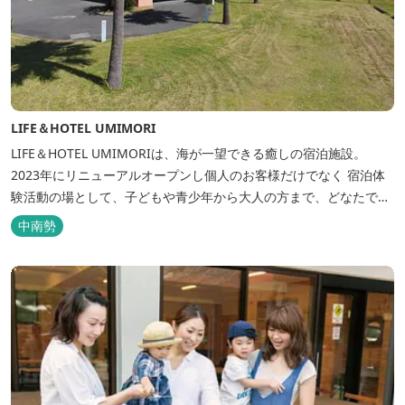
LIFE＆HOTEL UMIMORI
LIFE＆HOTEL UMIMORIは、海が一望できる癒しの宿泊施設。
2023年にリニューアルオープンし個人のお客様だけでなく 宿泊体
験活動の場として、子どもや青少年から大人の方まで、どなたでも
ご利用いただけます。 ヨットやボート・カヤックをはじめとするマ
中南勢
リンアクティビティや併設する海の乗馬倶楽部エルカバージョでの
乗馬体験が可能！ 小中学生や団体様向けに海の自然体験教室も開催
しています...