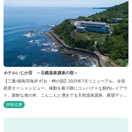
ホテルいじか荘 ～石鏡温泉源泉の宿～
【三重/南鳥羽海岸 灯台・岬の宿】2025年7月リニューアル。全室
絶景オーシャンビュー、移動を最小限にコンパクトな館内レイアウ
ト、新鮮な海の幸、こんこんと湧きでる天然温泉源泉、展望デッ
キ〜いじか灯台テラス〜からの眺望が自慢のリトリートホテル。
伊勢志摩