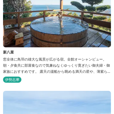
新八屋
窓全体に鳥羽の雄大な風景が広がる宿。全館オーシャンビュー。
朝・夕食共に部屋食なので気兼ねなくゆっくり寛ぎたい御夫婦・御
家族におすすめです。 露天の湯船から眺める満天の星や、薄紫ら染
まる朝の海は一見の価値有。夕食は旬の素材を大釜で蒸し上げる名
伊勢志摩
物「五右衛門蒸し」、鯛や伊勢海老の舟盛りに海鮮鍋も。