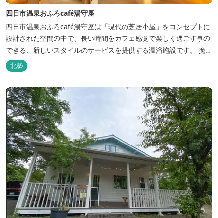
四日市温泉おふろcafé湯守座
四日市温泉おふろcafé湯守座は「現代の芝居小屋」をコンセプトに
設計された空間の中で、長い時間をカフェ感覚で楽しく過ごす事の
できる、新しいスタイルのサービスを提供する温浴施設です。 挽き
たてコーヒーやコミック、雑誌、マッサージチェア、Wi-Fiを無料
北勢
でご利用いただけます。