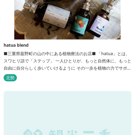
hatua blend
■三重県菰野町の山の中にある植物療法のお店■ 「hatua」とは、
スワヒリ語で「ステップ」 一人ひとりが、もっと自然体に、もっと
自由に自分らしく歩いていけるように その一歩を植物の力でサポー
トしたいという思いから生まれたお店。 黄土スチームよもぎ蒸しや
北勢
アロマの調合、季節の養生講座、アロマ講座、腸活講座、ワークシ
ョップ、イベント出店 植物を通して身体と心を整えよう！をテーマ
に...