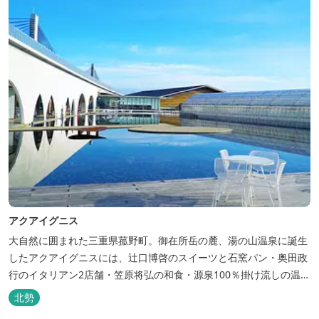
アクアイグニス
大自然に囲まれた三重県菰野町。御在所岳の麓、湯の山温泉に誕生
したアクアイグニスには、辻󠄀口博啓のスイーツと石窯パン・奥田政
行のイタリアン2店舗・笠原将弘の和食・源泉100％掛け流しの温
泉・宿泊棟・離れ宿・苺ハウス・ギャラリーなど、様々な『癒し』
北勢
と『食』が集結しております。 【『癒し』の追求 】 ◆源泉100%