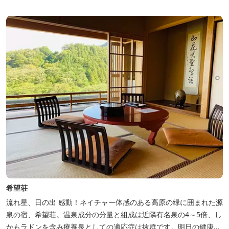
希望荘
流れ星、日の出 感動！ネイチャー体感のある高原の緑に囲まれた源
泉の宿、希望荘。温泉成分の分量と組成は近隣有名泉の4～5倍、し
かもラドンを含み療養泉としての適応症は抜群です。明日の健康