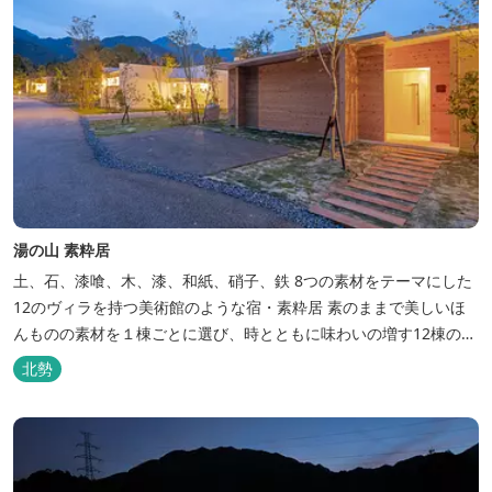
湯の山 素粋居
土、石、漆喰、木、漆、和紙、硝子、鉄 8つの素材をテーマにした
12のヴィラを持つ美術館のような宿・素粋居 素のままで美しいほ
んものの素材を１棟ごとに選び、時とともに味わいの増す12棟のヴ
ィラをつくりました。現代美術・工芸・古美術・アンティークをし
北勢
つらえた空間は、 とびきり居心地が良い美術館のよう。次はあのヴ
ィラで素材とアートに触れたい。 そんな滞在の楽しみが広がりま
す。 「そ...