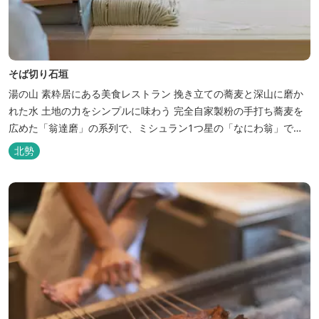
そば切り石垣
湯の山 素粋居にある美食レストラン 挽き立ての蕎麦と深山に磨か
れた水 土地の力をシンプルに味わう 完全自家製粉の手打ち蕎麦を
広めた「翁達磨」の系列で、ミシュラン1つ星の「なにわ翁」で研
鑽を積んだ石垣雄介氏が開業した「そば切り石垣」。 翁伝統の完全
北勢
自家製粉による二八蕎麦を踏襲し、蕎麦と酒をシンプルに楽しむ店
を実現しました。国産蕎麦の香りを存分に引き出す、湯の山温泉の
天然の水の力...