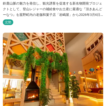
鈴鹿山脈の魅力を発信し、観光誘客を促進する新名物開発プロジェ
クトとして、登山レジャーの補給食やお土産に最適な『頂きあんど
ーなつ』を菰野町内の老舗和菓子店「岩嶋屋」から2026年3月6日
（金）より販売を開始いたしました。 ■商品コンセプト：自分だけ
北勢
の「頂き」を目指す人を応援 「山に登る目的が人それぞれであるよ
うに、仕事や人生の目標（頂き）も人それぞれ。どんな『頂き』を
目指す人も、頑...