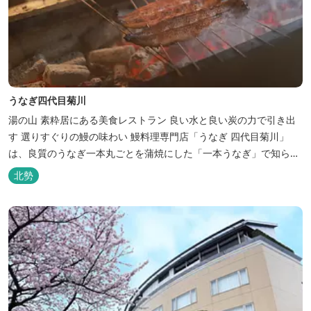
うなぎ四代目菊川
湯の山 素粋居にある美食レストラン 良い水と良い炭の力で引き出
す 選りすぐりの鰻の味わい 鰻料理専門店「うなぎ 四代目菊川」
は、良質のうなぎ一本丸ごとを蒲焼にした「一本うなぎ」で知られ
ます。大きさも太さも極上の鰻を厳選し、皮をパリッと焼き上げて
北勢
も身質がフワッとやわらかい、贅沢な食感を実現。 鮮度抜群の鰻を
毎日捌き、良質の炭で焼き立てを供します。素材から炭まで、鰻の
美味しさを熟...