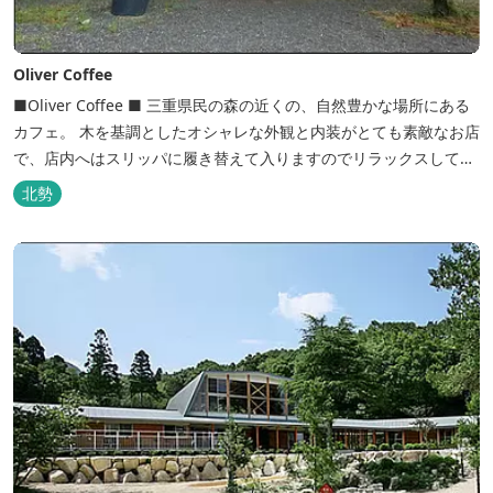
Oliver Coffee
■Oliver Coffee ■ 三重県民の森の近くの、自然豊かな場所にある
カフェ。 木を基調としたオシャレな外観と内装がとても素敵なお店
で、店内へはスリッパに履き替えて入りますのでリラックスして食
事を楽しめます。 席は店内にテーブル席や円卓、外のテラス席など
北勢
があり、お子様連れでも入りやすく居心地がいいカフェです。 森の
静かな雰囲気の中で、ゆっくり過ごすことができます。