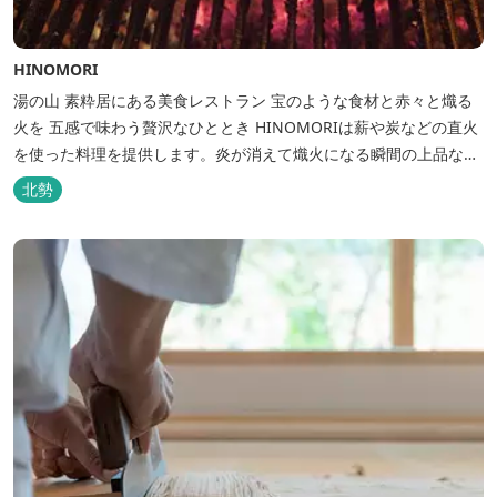
HINOMORI
湯の山 素粋居にある美食レストラン 宝のような食材と赤々と熾る
火を 五感で味わう贅沢なひととき HINOMORIは薪や炭などの直火
を使った料理を提供します。炎が消えて熾火になる瞬間の上品な香
りを海産物にまとわせたり、熟成させた上質な牛肉を塊でじっくり
北勢
とローストしたり。炎が生み出す味わいの繊細さと豪快さをコース
でお楽しみください。料理監修は、フランスで活躍するシェフ・手
島竜司。探...