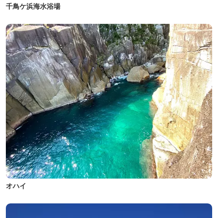
千鳥ケ浜海水浴場
オハイ