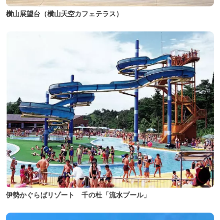
横山展望台（横山天空カフェテラス）
伊勢かぐらばリゾート 千の杜「流水プール」