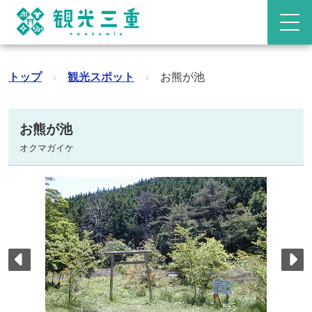
トップ
›
観光スポット
›
お熊が池
お熊が池
オクマガイケ