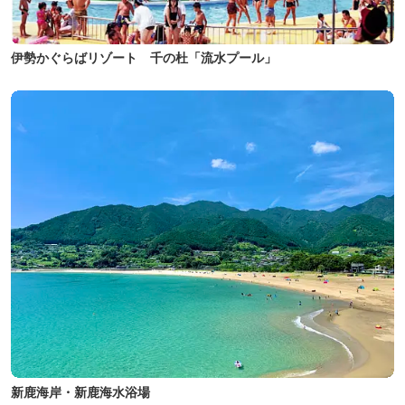
伊勢かぐらばリゾート 千の杜「流水プール」
新鹿海岸・新鹿海水浴場