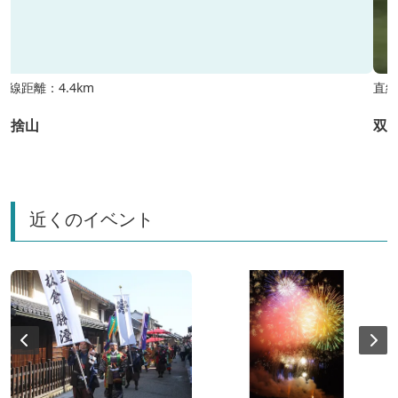
直線距離：4.4km
直線
筆捨山
双
近くのイベント