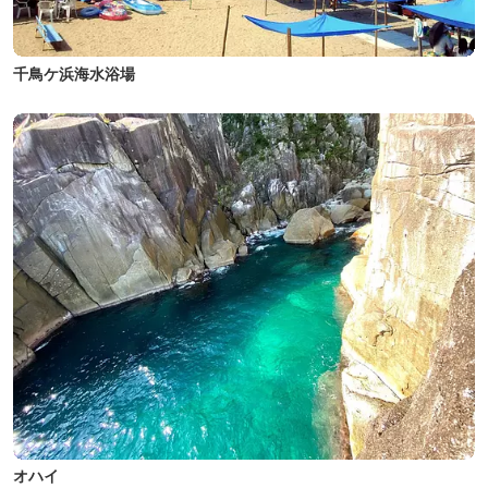
千鳥ケ浜海水浴場
オハイ