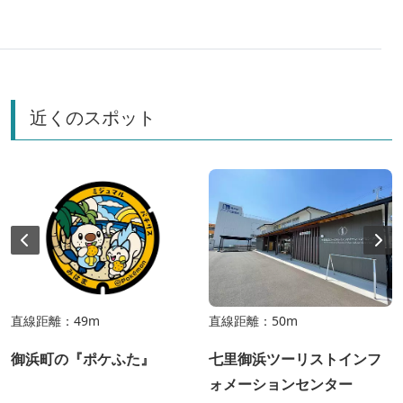
車で訪ねれば、移動も旅や運動になって楽しさ倍増！今
回は熊野市・御浜町・紀宝町で世界遺産と絶景を満喫し
てきました！
近くのスポット
直線距離：49m
直線距離：50m
御浜町の『ポケふた』
七里御浜ツーリストインフ
ォメーションセンター