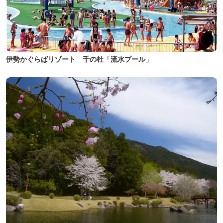
伊勢かぐらばリゾート 千の杜「流水プール」