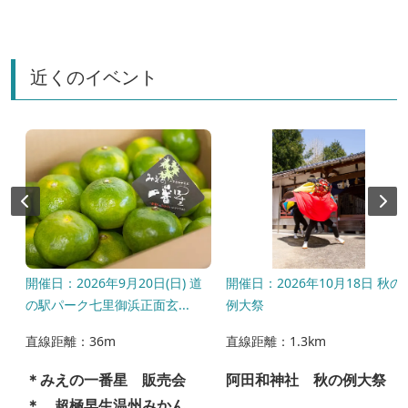
近くのイベント
〜
開催日：2026年9月20日(日) 道
開催日：2026年10月18日 秋の
の駅パーク七里御浜正面玄...
例大祭
直線距離：36m
直線距離：1.3km
＊みえの一番星 販売会
阿田和神社 秋の例大祭
＊ 超極早生温州みかん