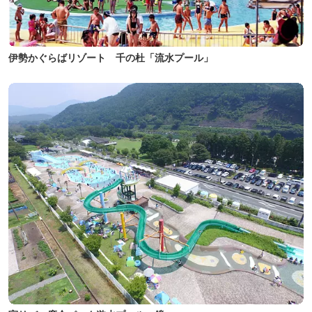
伊勢かぐらばリゾート 千の杜「流水プール」