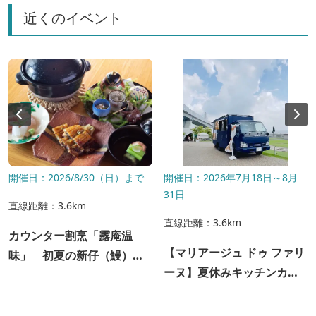
近くのイベント
開催日：2026/8/30（日）まで
開催日：2026年7月18日～8月
31日
直線距離：3.6km
直線距離：3.6km
カウンター割烹「露庵温
【マリアージュ ドゥ ファリ
味」 初夏の新仔（鰻）ラ
ーヌ】夏休みキッチンカー
ンチ ご予約受付中
販売