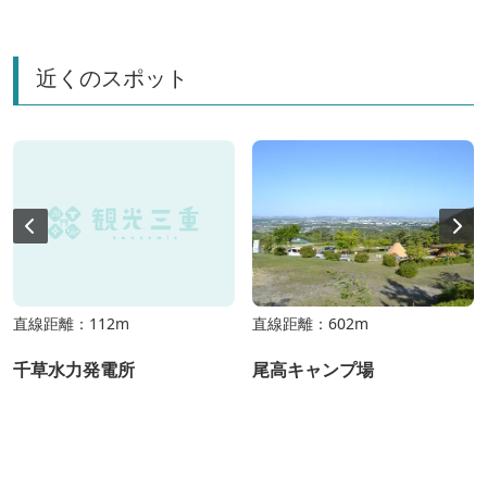
近くのスポット
直線距離：112m
直線距離：602m
千草水力発電所
尾高キャンプ場