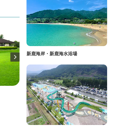
新鹿海岸・新鹿海水浴場
直線距離：553m
直線距
尾高高原乗馬倶楽部ラ･シュボｰシェ
グリ