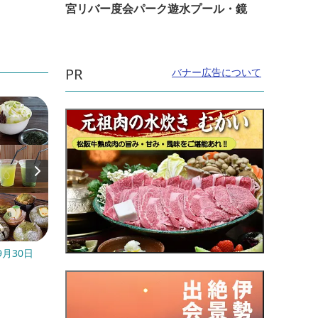
宮リバー度会パーク遊水プール・鏡
PR
バナー広告について
9月30日
開催日：2026年07月31日(金)〜2026年09月
開催日
27日(...
直線距
直線距離：4.2km
森の