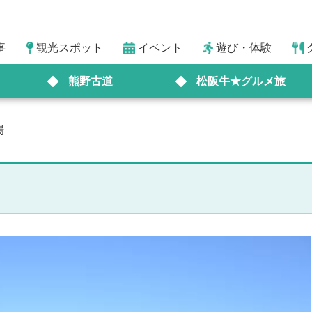
事
観光スポット
イベント
遊び・体験
熊野古道
松阪牛★グルメ旅
場