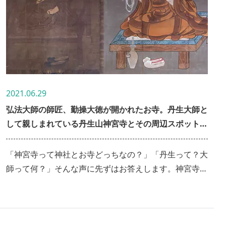
2021.06.29
弘法大師の師匠、勤操大徳が開かれたお寺。丹生大師と
して親しまれている丹生山神宮寺とその周辺スポットを
ご紹介します。
「神宮寺って神社とお寺どっちなの？」「丹生って？大
師って何？」そんな声に先ずはお答えします。神宮寺は
お寺なんです！でも神社とはとても深い関係にあるので
す。丹生とは丹（に）を生むと言う意味、丹とは水銀の
事で、水銀の産地として栄えたので地名にまでなってい
ます。大師とはもちろん弘法大師の事で、丹生にお祀り