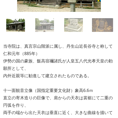
当寺院は、真言宗山階派に属し、丹生山近長谷寺と称して
仁和元年（885年）
伊勢の国の豪族、飯高宿禰諸氏が人皇五八代光孝天皇の勅
願所として、
内外近親等に勧進して建立されたものである。
十一面観音立像（国指定重要文化財）象高6.6ｍ
直立の寄木造りの巨像で、肩からの天衣は裳裾にて二重の
円弧を作り、
両手の端から出た天衣は垂直に近く、大きな曲線を描いて