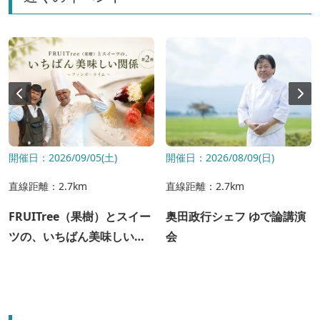
開催日：2026/09/05(土)
開催日：2026/08/09(日)
直線距離：2.7km
直線距離：2.7km
FRUITree（果樹）とスイー
奥田政行シェフ ゆで論講演
ツの、いちばん美味しい関
会
係～辻口シェフ×カーメン君
～＜第二弾＞