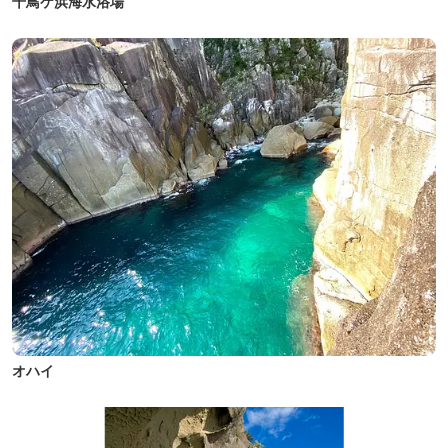
千鳥ケ浜海水浴場
オハイ