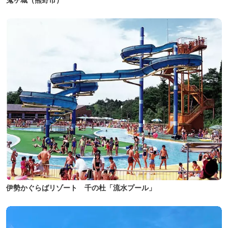
伊勢かぐらばリゾート 千の杜「流水プール」