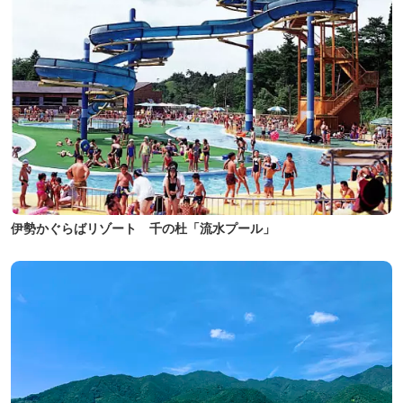
伊勢かぐらばリゾート 千の杜「流水プール」