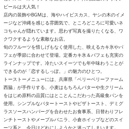
ビールは大人気！
店内の装飾やBGMは、海やハイビスカス、ヤシの木のイメ
ージなど沖縄を感じる雰囲気で、ところどころに可愛いネ
コちゃんが隠れています。思わず写真を撮りたくなる、ワ
クワクするような素敵なお店。
旬のフルーツを惜しげもなく使用した、映えるカキ氷やパ
フェが季節に合わせて登場。定番カキ氷＆パフェも充実の
ラインナップです。冷たいスイーツでも年中味わうことが
できるのが「恋するしっぽ。」の魅力のひとつ。
トーストーメニューには、兵庫県「ベリーベリーファーム
西脇」が手作りする、小麦はもちろんバターや生クリーム
をはじめ原料の品質にはとことんこだわった高級食パンを
使用。シンプルなバタートーストやピザトースト、デミグ
ラスソースハンバーグを合わせたお食事系、日替わりフレ
ンチトーストやメープルバニラ、小倉ホイップなどのスイ
ーツ系と、今日はどれにしようかと迷ってしまいます。