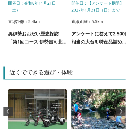
開催日：令和8年11月21日
開催日：【アンケート期限】
（土）
2027年1月31日（日）まで
直線距離：5.4km
直線距離：5.5km
奥伊勢おおだい歴史探訪
アンケートに答えて2,500
「第1回コース 伊勢国司北
相当の大台町特産品詰め合
畠氏終焉の地をたどる」
わせプレゼント！
近くでできる遊び・体験