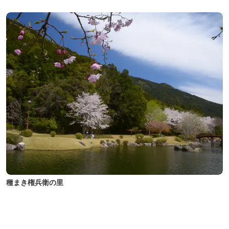
種まき権兵衛の里