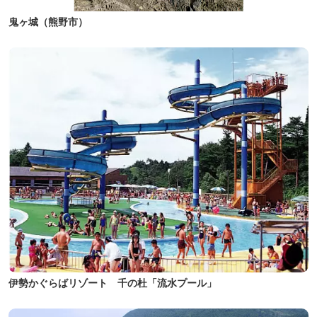
鬼ヶ城（熊野市）
伊勢かぐらばリゾート 千の杜「流水プール」