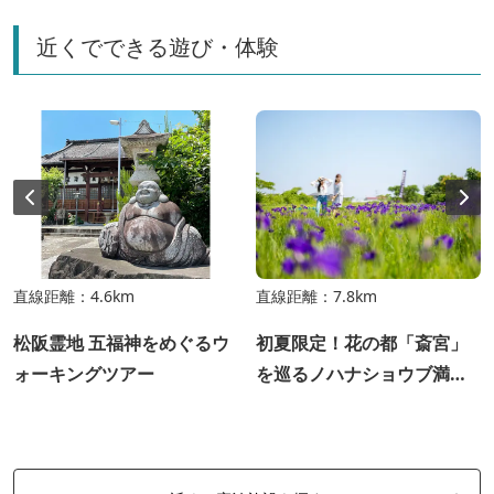
近くでできる遊び・体験
直線距離：4.6km
直線距離：7.8km
松阪霊地 五福神をめぐるウ
初夏限定！花の都「斎宮」
ォーキングツアー
を巡るノハナショウブ満喫
ツアー〈期間限定スイーツ&
限定御朱印付き〉