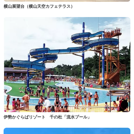
横山展望台（横山天空カフェテラス）
伊勢かぐらばリゾート 千の杜「流水プール」