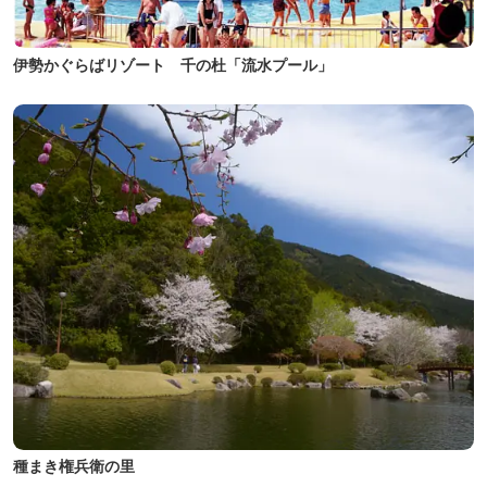
伊勢かぐらばリゾート 千の杜「流水プール」
種まき権兵衛の里