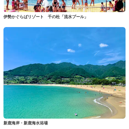
伊勢かぐらばリゾート 千の杜「流水プール」
新鹿海岸・新鹿海水浴場