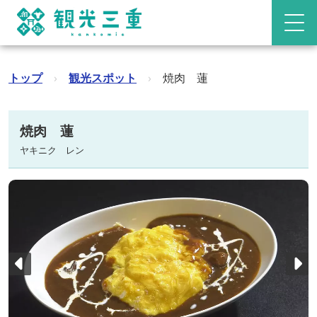
トップ
›
観光スポット
›
焼肉 蓮
焼肉 蓮
ヤキニク レン