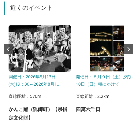
近くのイベント
り
開催日：2026年8月13日
開催日：８月９日（土）夕刻～
で
(木)19：30～2026年8月1...
10日（日）朝にかけて
直線距離：576m
直線距離：2.2km
かんこ踊（猟師町）【県指
四萬六千日
定文化財】