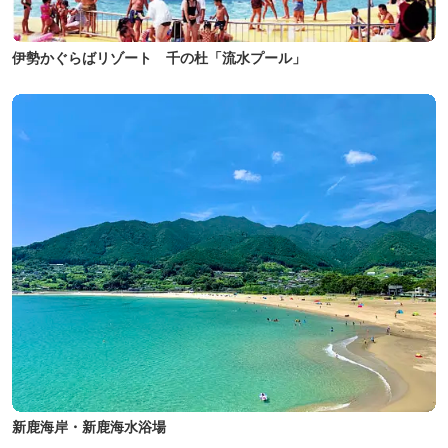
伊勢かぐらばリゾート 千の杜「流水プール」
新鹿海岸・新鹿海水浴場