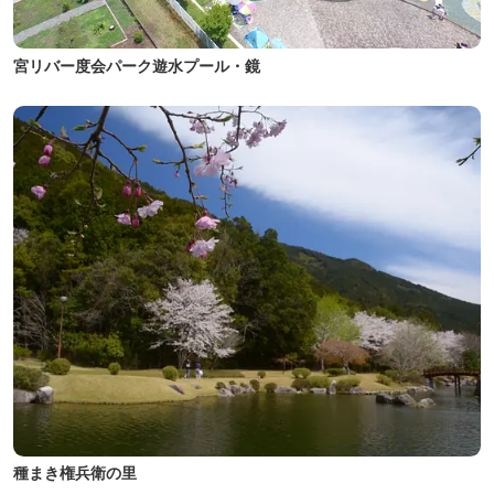
宮リバー度会パーク遊水プール・鏡
種まき権兵衛の里