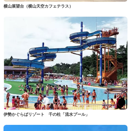
横山展望台（横山天空カフェテラス）
伊勢かぐらばリゾート 千の杜「流水プール」