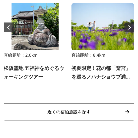
直線距離：2.0km
直線距離：8.4km
松阪霊地 五福神をめぐるウ
初夏限定！花の都「斎宮」
ォーキングツアー
を巡るノハナショウブ満喫
ツアー〈期間限定スイーツ&
限定御朱印付き〉
近くの宿泊施設を探す