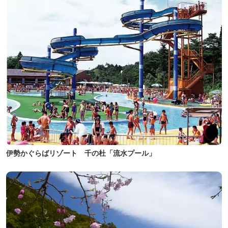
伊勢かぐらばリゾート 千の杜「流水プール」