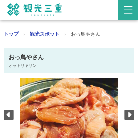
トップ
›
観光スポット
›
おっ鳥やさん
おっ鳥やさん
オットリヤサン