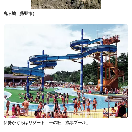
鬼ヶ城（熊野市）
伊勢かぐらばリゾート 千の杜「流水プール」