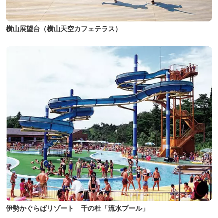
横山展望台（横山天空カフェテラス）
伊勢かぐらばリゾート 千の杜「流水プール」