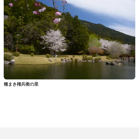
種まき権兵衛の里