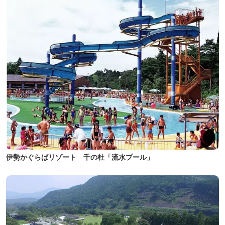
伊勢かぐらばリゾート 千の杜「流水プール」