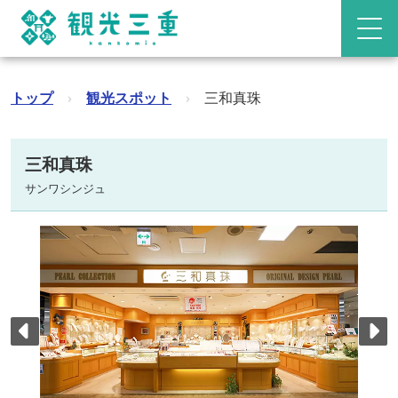
トップ
›
観光スポット
›
三和真珠
三和真珠
サンワシンジュ