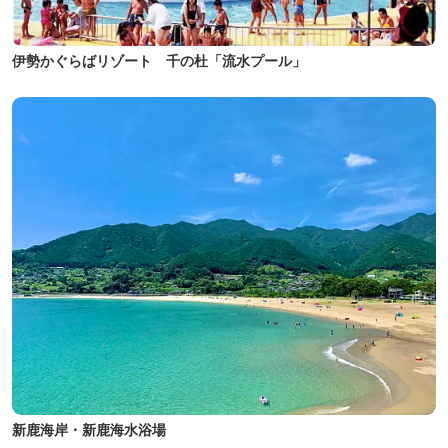
伊勢かぐらばリゾート 千の杜「流水プール」
新鹿海岸・新鹿海水浴場