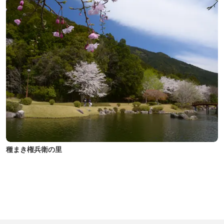
種まき権兵衛の里