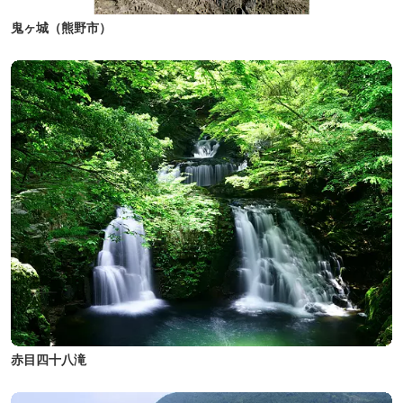
鬼ヶ城（熊野市）
赤目四十八滝