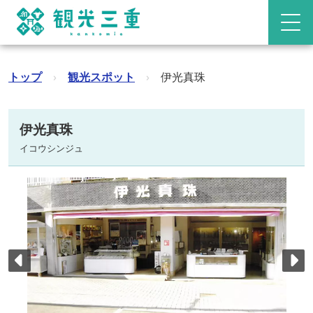
トップ
›
観光スポット
›
伊光真珠
伊光真珠
イコウシンジュ