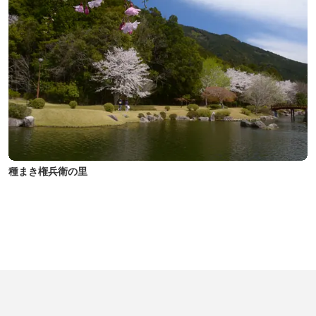
種まき権兵衛の里