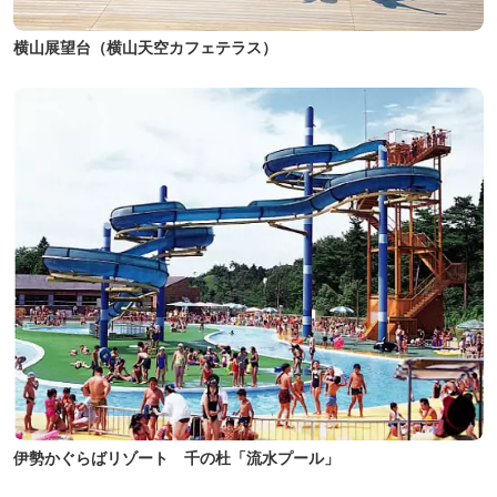
横山展望台（横山天空カフェテラス）
伊勢かぐらばリゾート 千の杜「流水プール」