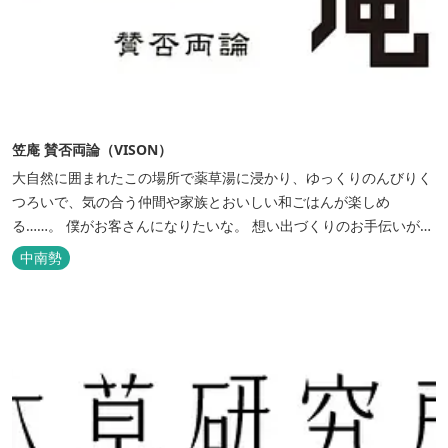
笠庵 賛否両論（VISON）
大自然に囲まれたこの場所で薬草湯に浸かり、ゆっくりのんびりく
つろいで、気の合う仲間や家族とおいしい和ごはんが楽しめ
る……。 僕がお客さんになりたいな。 想い出づくりのお手伝いがで
きたらいいな。 「笠庵」はそんなマスター笠原の思いが詰まった、
中南勢
「腕・舌・遊び心」をモットーに繰り広げる日本料理...