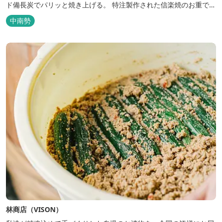
ド備長炭でパリッと焼き上げる。 特注製作された信楽焼のお重で提
供するのは一本まるごと使用した名物「一本うなぎ」。 皮はパリッ
中南勢
と、身はふわっと。噛めば口の中で上質な脂がとろっと広がりま
す。 ぜひ焼...
林商店（VISON）