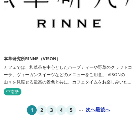
本草研究所RINNE（VISON）
カフェでは、和草茶を中心としたハーブティーや野草のクラフトコ
ーラ、ヴィーガンスイーツなどのメニューをご用意。 VISONの
山々を見渡せる最高の景色と共に、カフェタイムをお楽しみいただ
けます。 また、オーガニックの食材やコスメ、バスハーブなど、心
中南勢
地よい暮らしにまつわる品を集めたお店です。 ...
...
次へ
最後へ
1
2
3
4
5