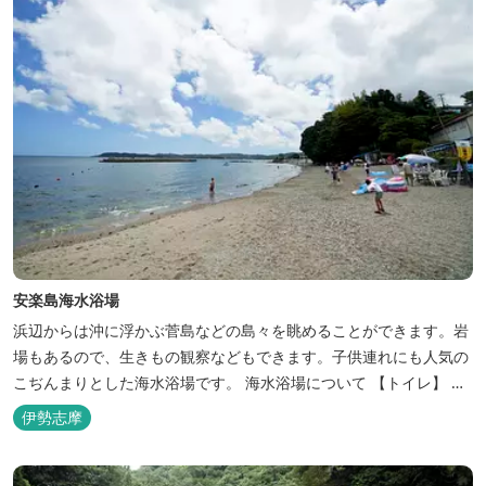
安楽島海水浴場
浜辺からは沖に浮かぶ菅島などの島々を眺めることができます。岩
場もあるので、生きもの観察などもできます。子供連れにも人気の
こぢんまりとした海水浴場です。 海水浴場について 【トイレ】
１ヶ所 無料 バリアフリートイレ有り(昼間のみ解放) 【シャワ
伊勢志摩
ー】 無料 外４基 （冷水シャワー） ※女子
更衣室内にも2基あり（冷水シャワー） 【駐車場】 約30台 8:...