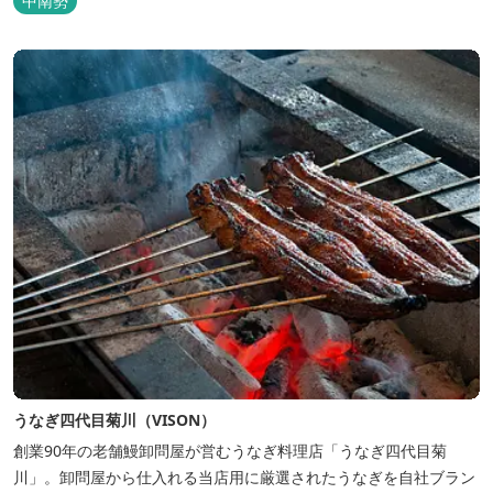
中南勢
と一緒にVISONへ訪れたペットを一時的にお預かりするペットホテ
ルをご用意しているほか、広々...
うなぎ四代目菊川（VISON）
創業90年の老舗鰻卸問屋が営むうなぎ料理店「うなぎ四代目菊
川」。卸問屋から仕入れる当店用に厳選されたうなぎを自社ブラン