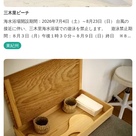
三木里ビーチ
海水浴場開設期間：2026年7月4日（土）～8月23日（日） 台風の
接近に伴い、三木里海水浴場での遊泳を禁止します。 遊泳禁止期
間：８月３日（月）午後１時３０分～８月９日（日）終日 ※８月
１０日（月）以降についても、注意報や現地の状況等により期間延
東紀州
長の可能性がありますので予めご了承ください。 遠浅の約１ｋｍあ
まりの真っ白な砂浜の海水浴場。後ろには紀伊の吉宗公が植えさせ
たと...