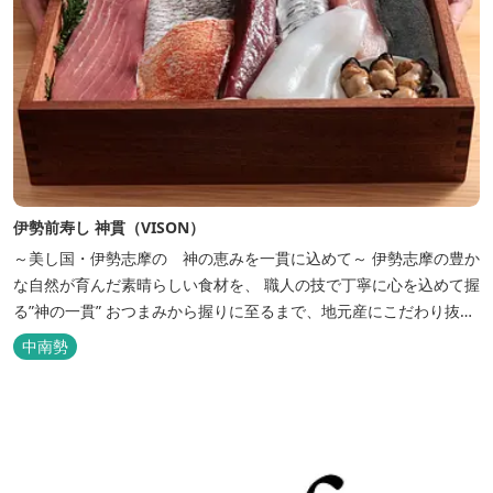
伊勢前寿し 神貫（VISON）
～美し国・伊勢志摩の 神の恵みを一貫に込めて～ 伊勢志摩の豊か
な自然が育んだ素晴らしい食材を、 職人の技で丁寧に心を込めて握
る”神の一貫” おつまみから握りに至るまで、地元産にこだわり抜い
た、 この地でしか味わえない本物の”伊勢前寿し”をご堪能下さい
中南勢