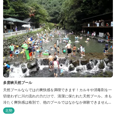
多度峡天然プール
天然プールならではの爽快感を満喫できます！カルキや消毒剤を一
切使わずに川の流れの力だけで、清潔に保たれた天然プール。水も
冷たく爽快感は格別で、他のプールではなかなか体験できません。
※天候によりオープン日が変更になる場合があります。 三重県おす
北勢
すめ海水浴場ビーチ特集はこちら🏖