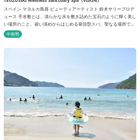
TEUZUSIKI Wellness Sanctuary Spa（VISON）
スペイン マヨルカ島発 ビューティアーティスト 鈴木サリープロデ
ュース 手水敷とは、清らかな水を敷き詰めた宝石のように輝く美し
い場所のこと。祓い清めからはじめる発信型スパ。聖なる場所で自
分でないものをとり払う。本来の伸び伸びした状態を蘇らせるため
中南勢
の静寂や透明感を大切にしたリトリート空間。 「未来にも続く真の
美学」は、世界中のメソッドや伝承療法からモダンテクニックまで
を網羅し、肉...