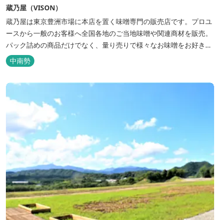
蔵乃屋（VISON）
蔵乃屋は東京豊洲市場に本店を置く味噌専門の販売店です。プロユ
ースから一般のお客様へ全国各地のご当地味噌や関連商材を販売。
パック詰めの商品だけでなく、量り売りで様々なお味噌をお好きな
量だけ購入できます。 また、VISON店では日本の伝統食品である
中南勢
味噌について楽しく学べる「味噌の手作り教室」を店舗内で毎日開
催しています。(当日先着6組...