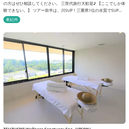
の方はぜひ相談してください。 三世代旅行大歓迎♪ 【ここでしか体
験できない。】 ツアー前半は、川SUP！三重県1位の水質でSUPだ
けでなくシュノーケルをしたり、50センチオーバーの魚を観察した
東紀州
り、カニを捕まえたり♬もちろんSUPを使った遊びも！とにかくた
くさん遊びます。約60分 ツアー中盤、川ゾーンを進んでいく...