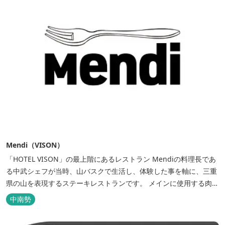
Mendi（VISON）
「HOTEL VISON」の最上階にあるレストラン Mendiの料理長であ
る中武シェフが当時、山バスクで生活し、体験した事を軸に、三重
県の山を表現するステーキレストランです。 メインに使用する肉は
三重県熊野市の美熊野牛(みくまのぎゅう)。風光明媚な世界遺産の
中南勢
町・熊野の牧場で年間 100 頭余りとわずかな生産量の希少な黒毛...