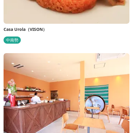
Casa Urola（VISON）
中南勢