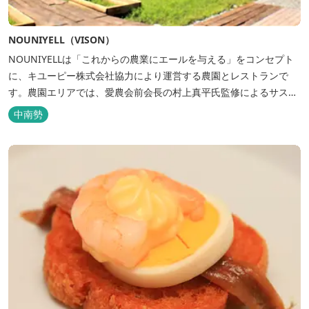
NOUNIYELL（VISON）
NOUNIYELLは「これからの農業にエールを与える」をコンセプト
に、キユーピー株式会社協力により運営する農園とレストランで
す。農園エリアでは、愛農会前会長の村上真平氏監修によるサステ
ィナブルでオーガニックな農園づくりを行い、併設されたレストラ
中南勢
ンでは地産地消で有名なイタリアンシェフ奥田政行氏監修によるイ
タリアンをお楽しみ頂けます。毎日農園で...