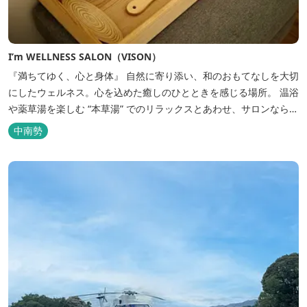
I’m WELLNESS SALON（VISON）
『満ちてゆく、心と身体』 自然に寄り添い、和のおもてなしを大切
にしたウェルネス。心を込めた癒しのひとときを感じる場所。 温浴
や薬草湯を楽しむ “本草湯” でのリラックスとあわせ、サロンならで
はの丁寧なケアで、日常の疲れやストレスを解きほぐす──。そん
中南勢
な、心身を満たすひとときを、ここでゆっくりとお過ごしくださ
い...