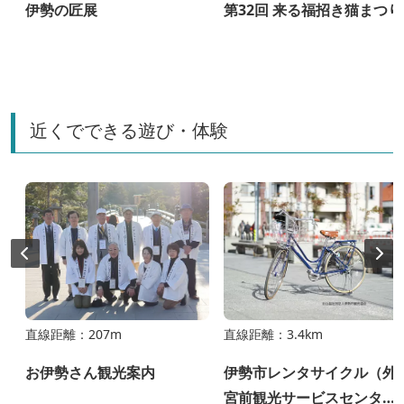
伊勢の匠展
第32回 来る福招き猫まつり
近くでできる遊び・体験
直線距離：207m
直線距離：3.4km
狩
お伊勢さん観光案内
伊勢市レンタサイクル（外
宮前観光サービスセンタ