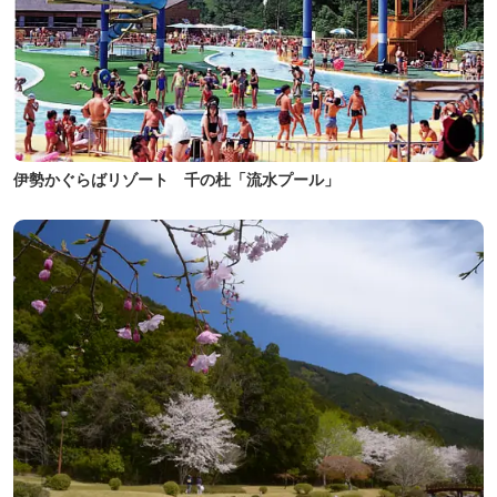
伊勢かぐらばリゾート 千の杜「流水プール」