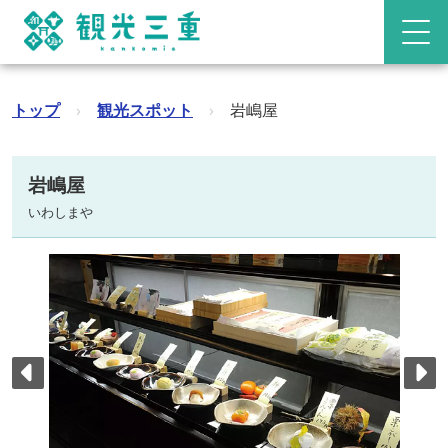
トップ
›
観光スポット
›
岩嶋屋
岩嶋屋
いわしまや