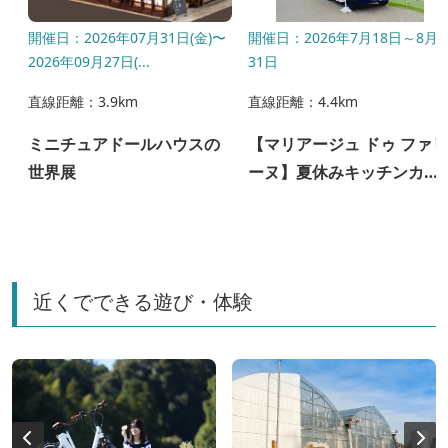
月
開催日：2026年07月31日(金)〜
開催日：2026年7月18日～8月
2026年09月27日(...
31日
直線距離：3.9km
直線距離：4.4km
ミニチュアドールハウスの
【マリアージュ ドゥ ファリ
ン
世界展
ーヌ】夏休みキッチンカー
販売
近くでできる遊び・体験