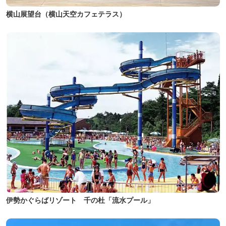
横山展望台（横山天空カフェテラス）
伊勢かぐらばリゾート 千の杜「流水プール」