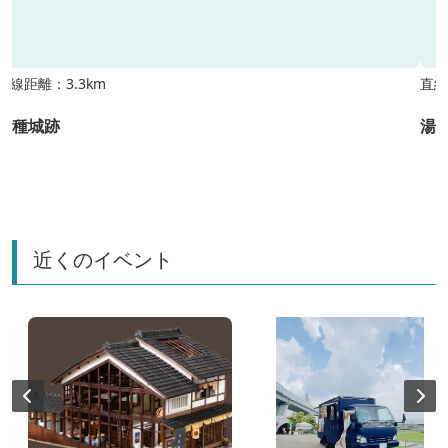
直線距離：3.3km
直線
千種城跡
湯
近くのイベント