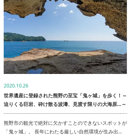
2020.10.26
世界遺産に登録された熊野の至宝「鬼ヶ城」を歩く！～
迫りくる巨岩、砕け散る波濤、見渡す限りの大海原…～
熊野市の観光で絶対に欠かすことのできないスポットが
「鬼ヶ城」。 長年にわたる厳しい自然環境が生み出し