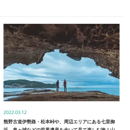
た壮大な造形美は、見る者をただただ圧倒します。吉野
熊野国立公園の一角を占め、2004年にはユネスコの世
界遺産に登録されました。 今や県外だけではなく、世
界中から注目を浴びる「鬼ヶ城」をご紹介します！
2022.03.12
熊野古道伊勢路・松本峠や、周辺エリアにある七里御
浜、鬼ヶ城などの世界遺産を歩いて見て楽しむ旅！山登