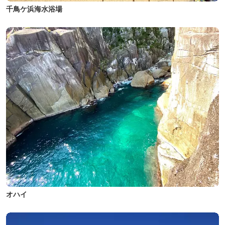
千鳥ケ浜海水浴場
オハイ