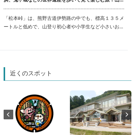
り初心者や、お子様連れでも安心して巡れるスポット＆
楽しみ方をご紹介
「松本峠」は、熊野古道伊勢路の中でも、標高１３５メ
ートルと低めで、山登り初心者や小学生など小さいお子
様連れでも安心して登れる「道」。そして、「松本峠」
をはじめとして、「七里御浜」「鬼ヶ城」など、世界遺
産を一気に見て回ることができるのが「松本峠」周辺エ
リアの魅力。今回はそれぞれのスポットの行き方＆楽し
み方についてご紹介します！
近くのスポット