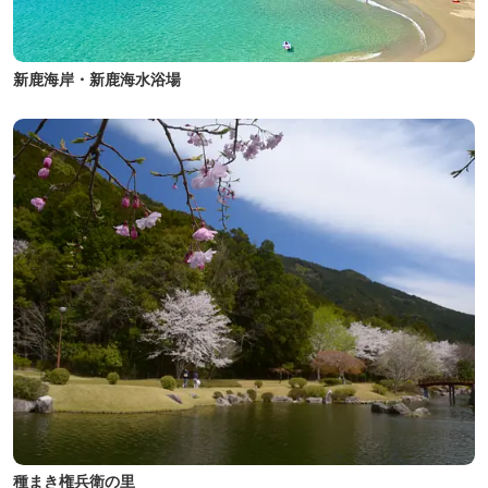
新鹿海岸・新鹿海水浴場
種まき権兵衛の里