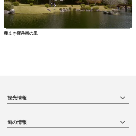
種まき権兵衛の里
観光情報
旬の情報