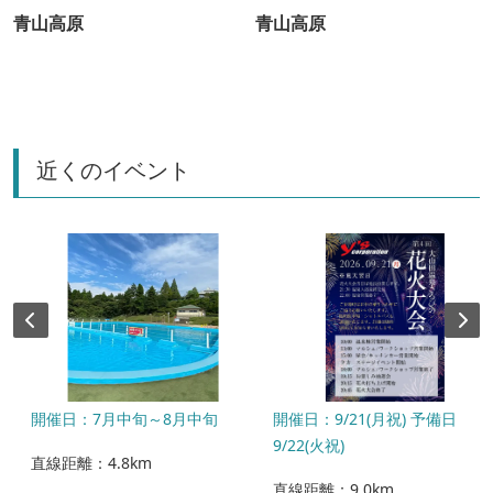
青山高原
青山高原
近くのイベント
8
開催日：7月中旬～8月中旬
開催日：9/21(月祝) 予備日
9/22(火祝)
直線距離：4.8km
直線距離：9.0km