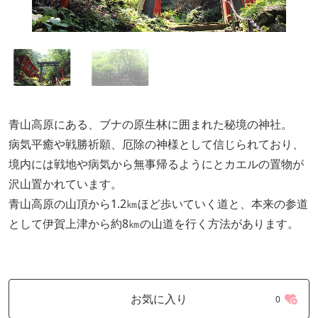
青山高原にある、ブナの原生林に囲まれた秘境の神社。
病気平癒や戦勝祈願、厄除の神様として信じられており、
境内には戦地や病気から無事帰るようにとカエルの置物が
沢山置かれています。
青山高原の山頂から1.2㎞ほど歩いていく道と、本来の参道
として伊賀上津から約8㎞の山道を行く方法があります。
お気に入り
0