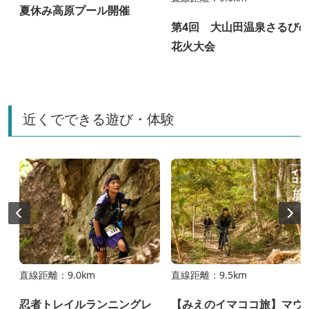
夏休み高原プール開催
第4回 大山田温泉さるび
花火大会
近くでできる遊び・体験
直線距離：9.0km
直線距離：9.5km
忍者トレイルランニングレ
【みえのイマココ旅】マウ