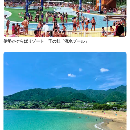
伊勢かぐらばリゾート 千の杜「流水プール」