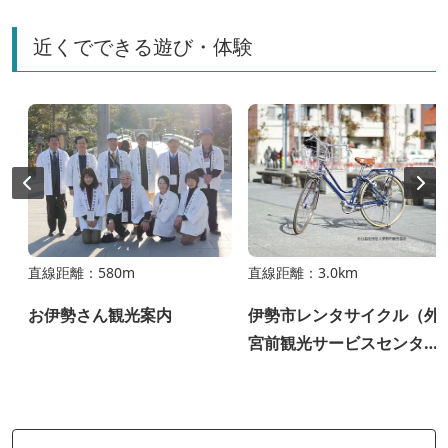
近くでできる遊び・体験
直線距離：580m
直線距離：3.0km
狩
お伊勢さん観光案内
伊勢市レンタサイクル（外
宮前観光サービスセンタ
ー）