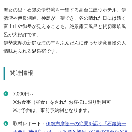
海女の里・石鏡の伊勢湾を一望する高台に建つホテル。伊
勢湾や伊良湖岬、神島が一望でき、冬の晴れた日には遠く
富士山や御岳が見えることも。絶景露天風呂と貸切家族風
呂が大好評です。
伊勢志摩の新鮮な海の幸をふんだんに使った味覚自慢の人
情味あふれる温泉宿です。
関連情報
7,000円～
※お食事（昼食）をされたお客様に限り利用可
※ご予約は、事前予約制となります。
取材レポート：
伊勢志摩随一の絶景を謳う「石鏡第一
ホテル 神倶良」は、 太平洋と初代ゴジラの舞台など見