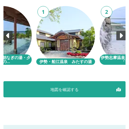
1
2
「朝なぎの湯・夕
伊勢志摩温泉 
の...
伊勢・船江温泉 みたすの湯
「ひま
地図を確認する