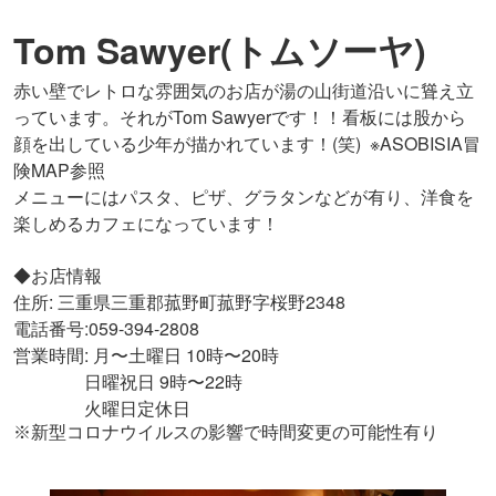
Tom Sawyer(トムソーヤ)
赤い壁でレトロな雰囲気のお店が湯の山街道沿いに聳え立
っています。それがTom Sawyerです！！看板には股から
顔を出している少年が描かれています！(笑) ※ASOBISIA冒
険MAP参照
メニューにはパスタ、ピザ、グラタンなどが有り、洋食を
楽しめるカフェになっています！
◆お店情報
住所: 三重県三重郡菰野町菰野字桜野2348
電話番号:059-394-2808
営業時間: 月〜土曜日 10時〜20時
日曜祝日 9時〜22時
火曜日定休日
※
新型コロナウイルスの影響で時間変更の可能性有り