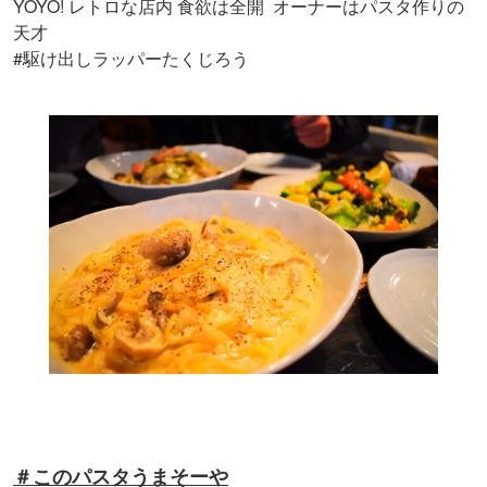
YOYO! レトロな店内 食欲は全開 オーナーはパスタ作りの
天才
#
駆け出しラッパーたくじろう
＃このパスタうまそーや