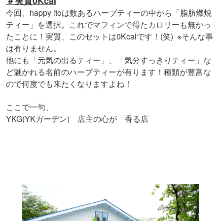
＃実質0Kcal
今回、happy itoは数あるハーブティーの中から「脂肪燃焼
ティー」を選択。
これでマフィンで得たカロリーも無かっ
たことに！
実質、このセットは0Kcalです！(笑) ※そんな事
は有りません。
他にも「元気の出るティー」、「気分すっきりティー」な
ど魅かれる名前のハーブティーが有ります！
種類が豊富な
ので何度でも来たくなりますよね！
ここで一句、
YKG(YK
)
ガーデン
店主の心が 香る店