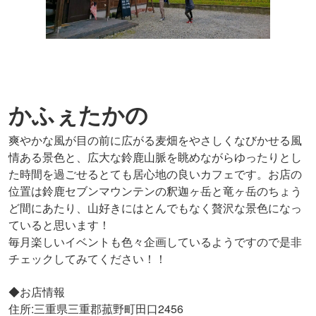
かふぇたかの
爽やかな風が目の前に広がる麦畑をやさしくなびかせる風
情ある景色と、広大な鈴鹿山脈を眺めながらゆったりとし
た時間を過ごせるとても居心地の良いカフェです。お店の
位置は鈴鹿セブンマウンテンの釈迦ヶ岳と竜ヶ岳のちょう
ど間にあたり、山好きにはとんでもなく贅沢な景色になっ
ていると思います！
毎月楽しいイベントも色々企画しているようですので是非
チェックしてみてください！！
◆お店情報
住所:三重県三重郡菰野町田口2456