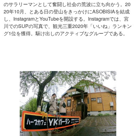
20
のサラリーマンとして奮闘し社会の荒波に立ち向かう。
20
10
ASOBISIA
年
月、とある日の登山をきっかけに
を結成
Instagram
YouTube
Instagram
し、
と
を開設する。
では、宮
SUP
2020
川での
の写真で、観光三重
年「いいね」ランキン
1
グ
位を獲得。駆け出しのアクティブなグループである。